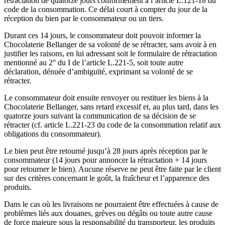
rétractation de quatorze jours conformement à l’article L.121-18 du
code de la consommation. Ce délai court à compter du jour de la
réception du bien par le consommateur ou un tiers.
Durant ces 14 jours, le consommateur doit pouvoir informer la
Chocolaterie Bellanger de sa volonté de se rétracter, sans avoir à en
justifier les raisons, en lui adressant soit le formulaire de rétractation
mentionné au 2° du I de l’article L.221-5, soit toute autre
déclaration, dénuée d’ambiguïté, exprimant sa volonté de se
rétracter.
Le consommateur doit ensuite renvoyer ou restituer les biens à la
Chocolaterie Bellanger, sans retard excessif et, au plus tard, dans les
quatorze jours suivant la communication de sa décision de se
rétracter (cf. article L.221-23 du code de la consommation relatif aux
obligations du consommateur).
Le bien peut être retourné jusqu’à 28 jours après réception par le
consommateur (14 jours pour annoncer la rétractation + 14 jours
pour retourner le bien). Aucune réserve ne peut être faite par le client
sur des critères concernant le goût, la fraîcheur et l’apparence des
produits.
Dans le cas où les livraisons ne pourraient être effectuées à cause de
problèmes liés aux douanes, grèves ou dégâts ou toute autre cause
de force majeure sous la responsabilité du transporteur, les produits