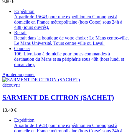
9.80
€
Expédition
À partir de 15€43 pour une expédition en Chronopost à
domicile en France métropolitaine (hors Corse) sous 24h à
48h (jours ouvrés).
Retrait
Retrait dans la boutique de votre choix : Le Mans centre-ville,
Le Mans Université, Tours centre-ville ou Laval.
Coursier
10€. Livraison à domicile pour toutes commandes à
destination du Mans et sa périphérie sous 48h (hors lundi et
dimanche).
Ajouter au panier
découvrir
SARMENT DE CITRON (SACHET)
13.40
€
Expédition
À partir de 15€43 pour une expédition en Chronopost à
domicile en France métropolitaine (hors Corse) sous 24h à