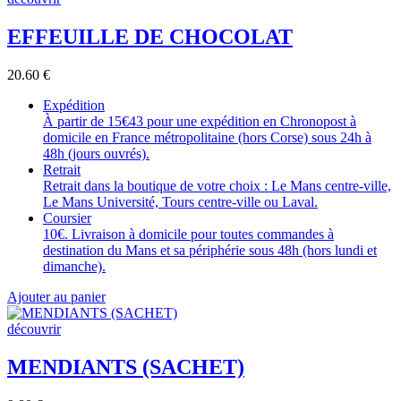
EFFEUILLE DE CHOCOLAT
20.60
€
Expédition
À partir de 15€43 pour une expédition en Chronopost à
domicile en France métropolitaine (hors Corse) sous 24h à
48h (jours ouvrés).
Retrait
Retrait dans la boutique de votre choix : Le Mans centre-ville,
Le Mans Université, Tours centre-ville ou Laval.
Coursier
10€. Livraison à domicile pour toutes commandes à
destination du Mans et sa périphérie sous 48h (hors lundi et
dimanche).
Ajouter au panier
découvrir
MENDIANTS (SACHET)