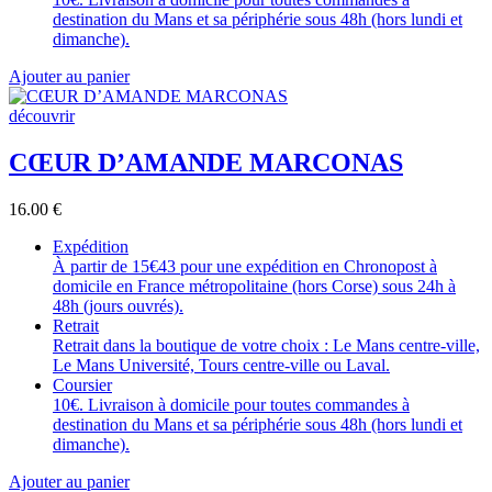
destination du Mans et sa périphérie sous 48h (hors lundi et
dimanche).
Ajouter au panier
découvrir
CŒUR D’AMANDE MARCONAS
16.00
€
Expédition
À partir de 15€43 pour une expédition en Chronopost à
domicile en France métropolitaine (hors Corse) sous 24h à
48h (jours ouvrés).
Retrait
Retrait dans la boutique de votre choix : Le Mans centre-ville,
Le Mans Université, Tours centre-ville ou Laval.
Coursier
10€. Livraison à domicile pour toutes commandes à
destination du Mans et sa périphérie sous 48h (hors lundi et
dimanche).
Ajouter au panier