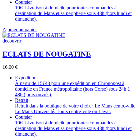
Coursier
10€. Livraison à domicile pour toutes commandes à
destination du Mans et sa périphérie sous 48h (hors lundi et
dimanche).
Ajouter au panier
découvrir
ECLATS DE NOUGATINE
16.00
€
Expédition
À partir de 15€43 pour une expédition en Chronopost à
domicile en France métropolitaine (hors Corse) sous 24h à
48h (jours ouvrés).
Retrait
Retrait dans la boutique de votre choix : Le Mans centre-ville,
Le Mans Université, Tours centre-ville ou Laval.
Coursier
10€. Livraison à domicile pour toutes commandes à
destination du Mans et sa périphérie sous 48h (hors lundi et
dimanche).