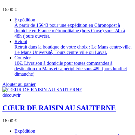
16.00
€
Expédition
À partir de 15€43 pour une expédition en Chronopost à
domicile en France métropolitaine (hors Corse) sous 24h à
48h (jours ouvrés).
Retrait
Retrait dans la boutique de votre choix : Le Mans centre-ville,
Le Mans Université, Tours centre-ville ou Laval.
Coursier
10€. Livraison à domicile pour toutes commandes à
destination du Mans et sa périphérie sous 48h (hors lundi et
dimanche).
Ajouter au panier
découvrir
CŒUR DE RAISIN AU SAUTERNE
16.00
€
Expédition