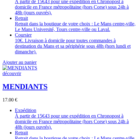
À partir de 15€43 pour une expédition en Chronopost à
domicile en France métropolitaine (hors Corse) sous 24h à
48h (jours ouvrés).
Retrait
Retrait dans la boutique de votre choix : Le Mans centre-ville,
Le Mans Université, Tours centre-ville ou Laval.
Coursier
10€. Livraison à domicile pour toutes commandes à
destination du Mans et sa périphérie sous 48h (hors lundi et
dimanche).
Ajouter au panier
découvrir
MENDIANTS
17.00
€
Expédition
À partir de 15€43 pour une expédition en Chronopost à
domicile en France métropolitaine (hors Corse) sous 24h à
48h (jours ouvrés).
Retrait
Retrait dans la boutique de votre choix : Le Mans centre-ville,