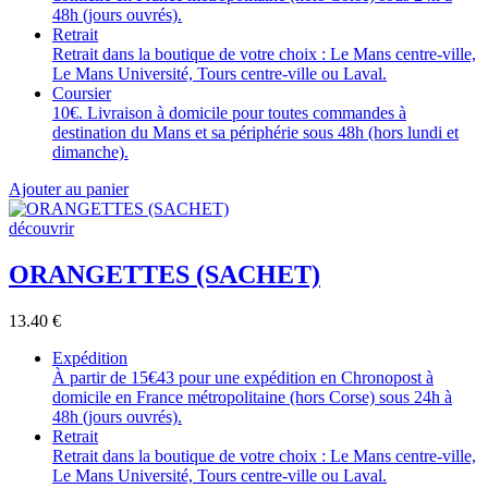
48h (jours ouvrés).
Retrait
Retrait dans la boutique de votre choix : Le Mans centre-ville,
Le Mans Université, Tours centre-ville ou Laval.
Coursier
10€. Livraison à domicile pour toutes commandes à
destination du Mans et sa périphérie sous 48h (hors lundi et
dimanche).
Ajouter au panier
découvrir
ORANGETTES (SACHET)
13.40
€
Expédition
À partir de 15€43 pour une expédition en Chronopost à
domicile en France métropolitaine (hors Corse) sous 24h à
48h (jours ouvrés).
Retrait
Retrait dans la boutique de votre choix : Le Mans centre-ville,
Le Mans Université, Tours centre-ville ou Laval.