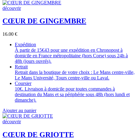
découvrir
CŒUR DE GINGEMBRE
16.00
€
Expédition
À partir de 15€43 pour une expédition en Chronopost à
domicile en France métropolitaine (hors Corse) sous 24h à
48h (jours ouvrés).
Retrait
Retrait dans la boutique de votre choix : Le Mans centre-ville,
Le Mans Université, Tours centre-ville ou Laval.
Coursier
10€. Livraison à domicile pour toutes commandes à
destination du Mans et sa périphérie sous 48h (hors lundi et
dimanche).
Ajouter au panier
découvrir
CŒUR DE GRIOTTE