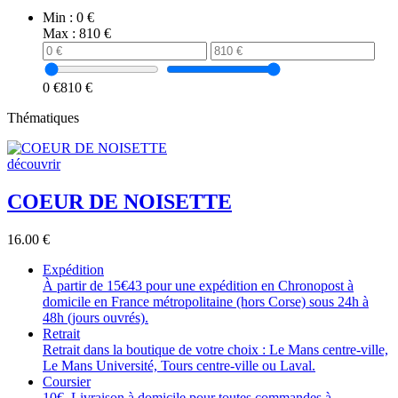
Min :
0 €
Max :
810 €
0 €
810 €
Thématiques
découvrir
COEUR DE NOISETTE
16.00
€
Expédition
À partir de 15€43 pour une expédition en Chronopost à
domicile en France métropolitaine (hors Corse) sous 24h à
48h (jours ouvrés).
Retrait
Retrait dans la boutique de votre choix : Le Mans centre-ville,
Le Mans Université, Tours centre-ville ou Laval.
Coursier
10€. Livraison à domicile pour toutes commandes à