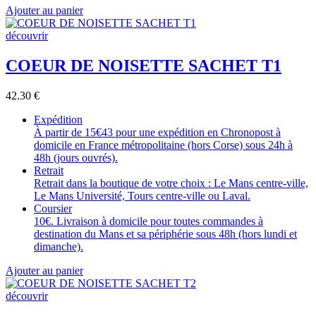
Ajouter au panier
découvrir
COEUR DE NOISETTE SACHET T1
42.30
€
Expédition
À partir de 15€43 pour une expédition en Chronopost à
domicile en France métropolitaine (hors Corse) sous 24h à
48h (jours ouvrés).
Retrait
Retrait dans la boutique de votre choix : Le Mans centre-ville,
Le Mans Université, Tours centre-ville ou Laval.
Coursier
10€. Livraison à domicile pour toutes commandes à
destination du Mans et sa périphérie sous 48h (hors lundi et
dimanche).
Ajouter au panier
découvrir