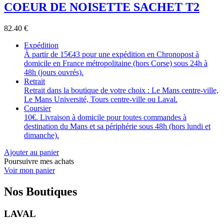
COEUR DE NOISETTE SACHET T2
82.40
€
Expédition
À partir de 15€43 pour une expédition en Chronopost à
domicile en France métropolitaine (hors Corse) sous 24h à
48h (jours ouvrés).
Retrait
Retrait dans la boutique de votre choix : Le Mans centre-ville,
Le Mans Université, Tours centre-ville ou Laval.
Coursier
10€. Livraison à domicile pour toutes commandes à
destination du Mans et sa périphérie sous 48h (hors lundi et
dimanche).
Ajouter au panier
Poursuivre mes achats
Voir mon panier
Nos Boutiques
LAVAL