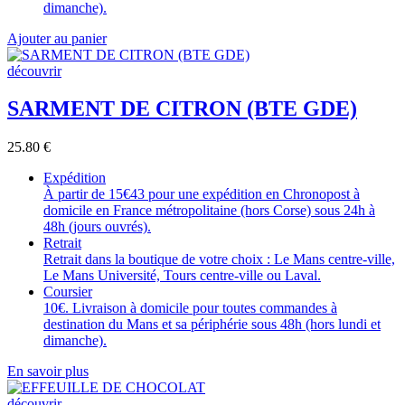
dimanche).
Ajouter au panier
découvrir
SARMENT DE CITRON (BTE GDE)
25.80
€
Expédition
À partir de 15€43 pour une expédition en Chronopost à
domicile en France métropolitaine (hors Corse) sous 24h à
48h (jours ouvrés).
Retrait
Retrait dans la boutique de votre choix : Le Mans centre-ville,
Le Mans Université, Tours centre-ville ou Laval.
Coursier
10€. Livraison à domicile pour toutes commandes à
destination du Mans et sa périphérie sous 48h (hors lundi et
dimanche).
En savoir plus
découvrir