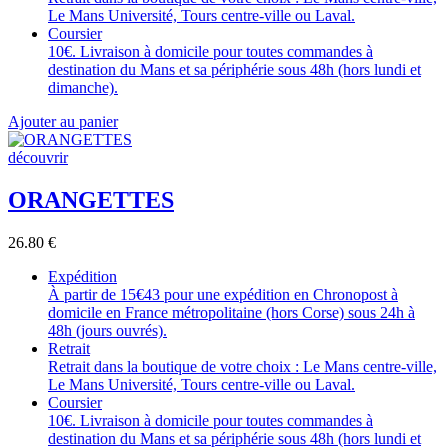
Le Mans Université, Tours centre-ville ou Laval.
Coursier
10€. Livraison à domicile pour toutes commandes à
destination du Mans et sa périphérie sous 48h (hors lundi et
dimanche).
Ajouter au panier
découvrir
ORANGETTES
26.80
€
Expédition
À partir de 15€43 pour une expédition en Chronopost à
domicile en France métropolitaine (hors Corse) sous 24h à
48h (jours ouvrés).
Retrait
Retrait dans la boutique de votre choix : Le Mans centre-ville,
Le Mans Université, Tours centre-ville ou Laval.
Coursier
10€. Livraison à domicile pour toutes commandes à
destination du Mans et sa périphérie sous 48h (hors lundi et