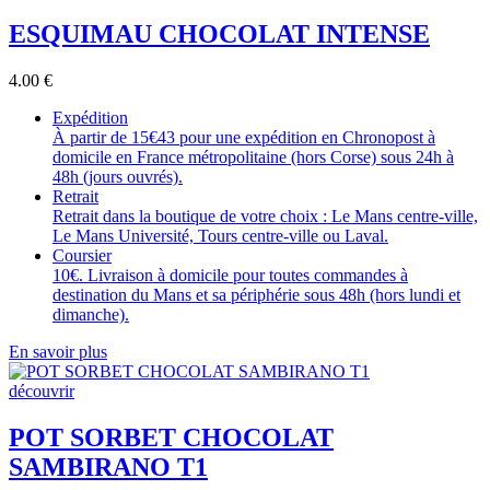
ESQUIMAU CHOCOLAT INTENSE
4.00
€
Expédition
À partir de 15€43 pour une expédition en Chronopost à
domicile en France métropolitaine (hors Corse) sous 24h à
48h (jours ouvrés).
Retrait
Retrait dans la boutique de votre choix : Le Mans centre-ville,
Le Mans Université, Tours centre-ville ou Laval.
Coursier
10€. Livraison à domicile pour toutes commandes à
destination du Mans et sa périphérie sous 48h (hors lundi et
dimanche).
En savoir plus
découvrir
POT SORBET CHOCOLAT
SAMBIRANO T1