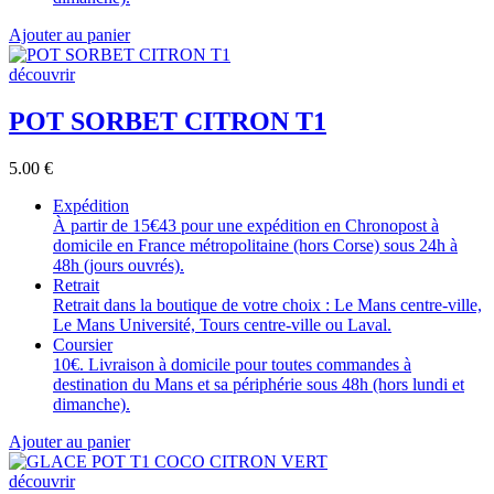
Ajouter au panier
découvrir
POT SORBET CITRON T1
5.00
€
Expédition
À partir de 15€43 pour une expédition en Chronopost à
domicile en France métropolitaine (hors Corse) sous 24h à
48h (jours ouvrés).
Retrait
Retrait dans la boutique de votre choix : Le Mans centre-ville,
Le Mans Université, Tours centre-ville ou Laval.
Coursier
10€. Livraison à domicile pour toutes commandes à
destination du Mans et sa périphérie sous 48h (hors lundi et
dimanche).
Ajouter au panier
découvrir