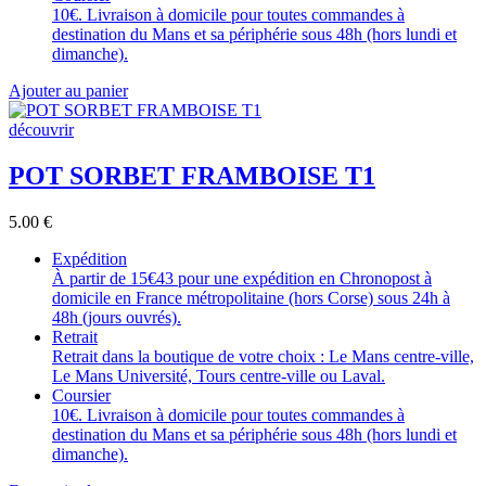
10€. Livraison à domicile pour toutes commandes à
destination du Mans et sa périphérie sous 48h (hors lundi et
dimanche).
Ajouter au panier
découvrir
POT SORBET FRAMBOISE T1
5.00
€
Expédition
À partir de 15€43 pour une expédition en Chronopost à
domicile en France métropolitaine (hors Corse) sous 24h à
48h (jours ouvrés).
Retrait
Retrait dans la boutique de votre choix : Le Mans centre-ville,
Le Mans Université, Tours centre-ville ou Laval.
Coursier
10€. Livraison à domicile pour toutes commandes à
destination du Mans et sa périphérie sous 48h (hors lundi et
dimanche).