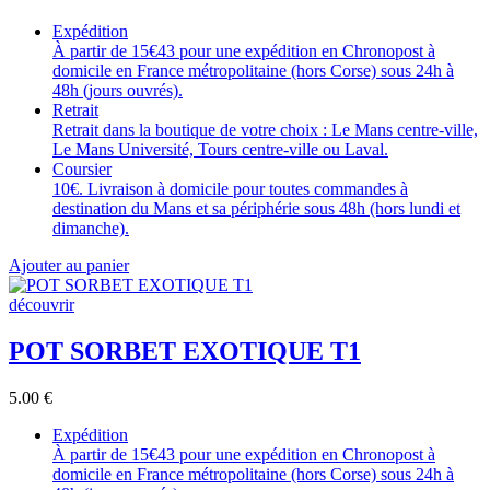
Expédition
À partir de 15€43 pour une expédition en Chronopost à
domicile en France métropolitaine (hors Corse) sous 24h à
48h (jours ouvrés).
Retrait
Retrait dans la boutique de votre choix : Le Mans centre-ville,
Le Mans Université, Tours centre-ville ou Laval.
Coursier
10€. Livraison à domicile pour toutes commandes à
destination du Mans et sa périphérie sous 48h (hors lundi et
dimanche).
Ajouter au panier
découvrir
POT SORBET EXOTIQUE T1
5.00
€
Expédition
À partir de 15€43 pour une expédition en Chronopost à
domicile en France métropolitaine (hors Corse) sous 24h à