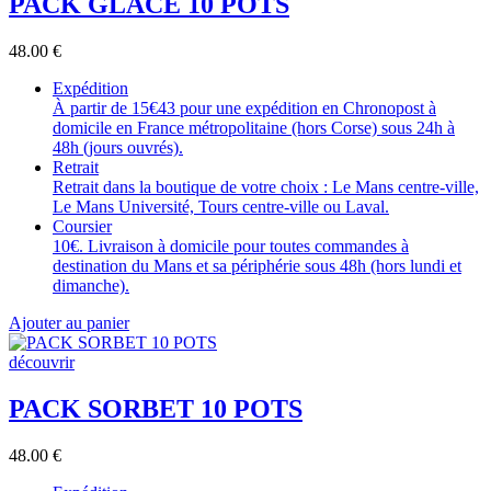
PACK GLACE 10 POTS
48.00
€
Expédition
À partir de 15€43 pour une expédition en Chronopost à
domicile en France métropolitaine (hors Corse) sous 24h à
48h (jours ouvrés).
Retrait
Retrait dans la boutique de votre choix : Le Mans centre-ville,
Le Mans Université, Tours centre-ville ou Laval.
Coursier
10€. Livraison à domicile pour toutes commandes à
destination du Mans et sa périphérie sous 48h (hors lundi et
dimanche).
Ajouter au panier
découvrir
PACK SORBET 10 POTS
48.00
€