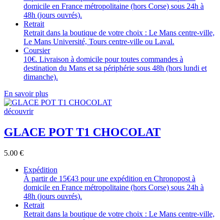
domicile en France métropolitaine (hors Corse) sous 24h à
48h (jours ouvrés).
Retrait
Retrait dans la boutique de votre choix : Le Mans centre-ville,
Le Mans Université, Tours centre-ville ou Laval.
Coursier
10€. Livraison à domicile pour toutes commandes à
destination du Mans et sa périphérie sous 48h (hors lundi et
dimanche).
En savoir plus
découvrir
GLACE POT T1 CHOCOLAT
5.00
€
Expédition
À partir de 15€43 pour une expédition en Chronopost à
domicile en France métropolitaine (hors Corse) sous 24h à
48h (jours ouvrés).
Retrait
Retrait dans la boutique de votre choix : Le Mans centre-ville,