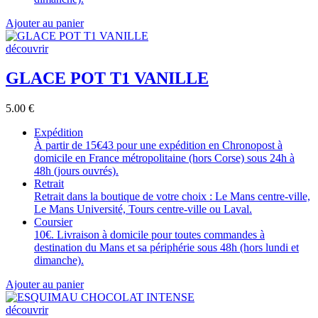
Ajouter au panier
découvrir
GLACE POT T1 VANILLE
5.00
€
Expédition
À partir de 15€43 pour une expédition en Chronopost à
domicile en France métropolitaine (hors Corse) sous 24h à
48h (jours ouvrés).
Retrait
Retrait dans la boutique de votre choix : Le Mans centre-ville,
Le Mans Université, Tours centre-ville ou Laval.
Coursier
10€. Livraison à domicile pour toutes commandes à
destination du Mans et sa périphérie sous 48h (hors lundi et
dimanche).
Ajouter au panier
découvrir