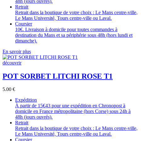
48h (jours ouvrés).
Retrait
Retrait dans la boutique de votre choix : Le Mans centre-ville,
Le Mans Université, Tours centre-ville ou Laval.
Coursier
10€. Livraison à domicile pour toutes commandes à
destination du Mans et sa périphérie sous 48h (hors lundi et
dimanche).
En savoir plus
découvrir
POT SORBET LITCHI ROSE T1
5.00
€
Expédition
À partir de 15€43 pour une expédition en Chronopost à
domicile en France métropolitaine (hors Corse) sous 24h à
48h (jours ouvrés).
Retrait
Retrait dans la boutique de votre choix : Le Mans centre-ville,
Le Mans Université, Tours centre-ville ou Laval.
Coursier