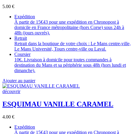
5.00
€
Expédition
À partir de 15€43 pour une expédition en Chronopost à
domicile en France métropolitaine (hors Corse) sous 24h à
48h (jours ouvrés).
Retrait
Retrait dans la boutique de votre choix : Le Mans centre-ville,
Le Mans Université, Tours centre-ville ou Laval.
Coursier
10€. Livraison à domicile pour toutes commandes à
destination du Mans et sa périphérie sous 48h (hors lundi et
dimanche).
Ajouter au panier
découvrir
ESQUIMAU VANILLE CARAMEL
4.00
€
Expédition
À partir de 15€43 pour une expédition en Chronopost à