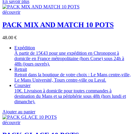
En savoir plus
découvrir
PACK MIX AND MATCH 10 POTS
48.00
€
Expédition
À partir de 15€43 pour une expédition en Chronopost à
domicile en France métropolitaine (hors Corse) sous 24h à
48h (jours ouvrés).
Retrait
Retrait dans la boutique de votre choix : Le Mans centre-ville,
Le Mans Université, Tours centre-ville ou Laval.
Coursier
10€. Livraison à domicile pour toutes commandes à
destination du Mans et sa périphérie sous 48h (hors lundi et
dimanche).
Ajouter au panier
découvrir