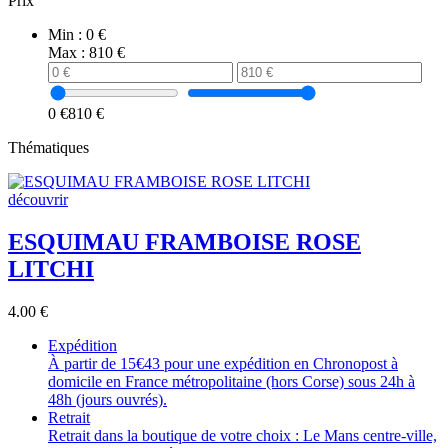
Prix
Min :
0 €
Max :
810 €
0 €
810 €
Thématiques
découvrir
ESQUIMAU FRAMBOISE ROSE
LITCHI
4.00
€
Expédition
À partir de 15€43 pour une expédition en Chronopost à
domicile en France métropolitaine (hors Corse) sous 24h à
48h (jours ouvrés).
Retrait
Retrait dans la boutique de votre choix : Le Mans centre-ville,