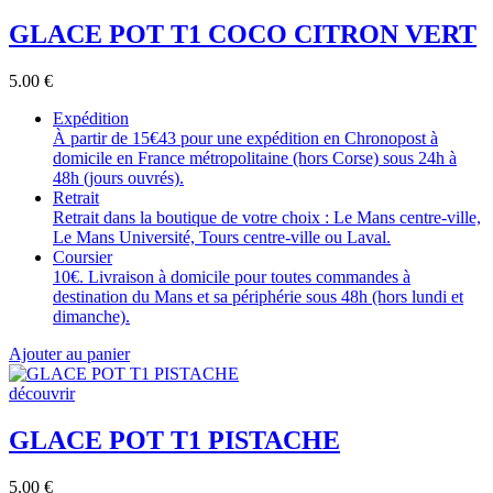
GLACE POT T1 COCO CITRON VERT
5.00
€
Expédition
À partir de 15€43 pour une expédition en Chronopost à
domicile en France métropolitaine (hors Corse) sous 24h à
48h (jours ouvrés).
Retrait
Retrait dans la boutique de votre choix : Le Mans centre-ville,
Le Mans Université, Tours centre-ville ou Laval.
Coursier
10€. Livraison à domicile pour toutes commandes à
destination du Mans et sa périphérie sous 48h (hors lundi et
dimanche).
Ajouter au panier
découvrir
GLACE POT T1 PISTACHE
5.00
€