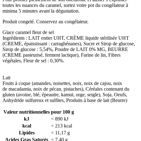
toutes les nuances du caramel, sortez votre pot du congélateur à
minima 5 minutes avant la dégustation.
Produit congelé. Conservez au congélateur.
Glace caramel fleur de sel
Ingrédients : LAIT entier UHT, CRÈME liquide stérilisée UHT
(CREME, épaississant : carraghénanes), Sucre et Sirop de glucose,
Sirop de glucose : 5,54%, Poudre de LAIT 0% MG, BEURRE
(CREME pasteurisé, ferment lactique), Farine de lin, Fibres
végétales, Fleur de sel : 0,30%.
Lait
Fruits à coque (amandes, noisettes, noix, noix de cajou, noix
de macadamia, noix de pécan, pistaches), Céréales contenant du
gluten (avoine, blé, épeautre, kamut, orge, seigle), Soja, Oeufs,
Anhydride sulfureux et sulfites, Produits à base de lait (Beurre)
Valeur nutritionnelles pour 100 g
kJ
< 890 kJ
kcal
< 213 kcal
Lipides
< 11,17 g
Acides Gras Saturés
< 7,40 g