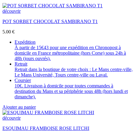
découvrir
POT SORBET CHOCOLAT SAMBIRANO T1
5.00
€
Expédition
À partir de 15€43 pour une expédition en Chronopost à
domicile en France métropolitaine (hors Corse) sous 24h à
48h (jours ouvrés).
Retrait
Retrait dans la boutique de votre choix : Le Mans centre-ville,
Le Mans Université, Tours centre-ville ou Laval.
Coursier
10€. Livraison à domicile pour toutes commandes à
destination du Mans et sa périphérie sous 48h (hors lundi et
dimanche).
Ajouter au panier
découvrir
ESQUIMAU FRAMBOISE ROSE LITCHI