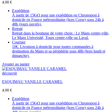
4.00
€
Expédition
À partir de 15€43 pour une expédition en Chronopost à
domicile en France métropolitaine (hors Corse) sous 24h à
48h (jours ouvrés).
Retrait
Retrait dans la boutique de votre choix : Le Mans centre-ville,
Le Mans Université, Tours centre-ville ou Laval.
Coursier
10€. Livraison à domicile pour toutes commandes à
destination du Mans et sa périphérie sous 48h (hors lundi et
dimanche).
Ajouter au panier
découvrir
ESQUIMAU VANILLE CARAMEL
4.00
€
Expédition
À partir de 15€43 pour une expédition en Chronopost à
domicile en France métropolitaine (hors Corse) sous 24h à