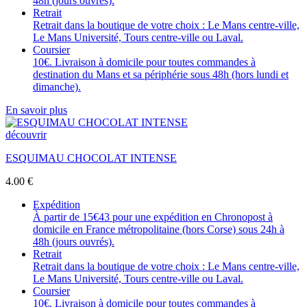
48h (jours ouvrés).
Retrait
Retrait dans la boutique de votre choix : Le Mans centre-ville,
Le Mans Université, Tours centre-ville ou Laval.
Coursier
10€. Livraison à domicile pour toutes commandes à
destination du Mans et sa périphérie sous 48h (hors lundi et
dimanche).
En savoir plus
découvrir
ESQUIMAU CHOCOLAT INTENSE
4.00
€
Expédition
À partir de 15€43 pour une expédition en Chronopost à
domicile en France métropolitaine (hors Corse) sous 24h à
48h (jours ouvrés).
Retrait
Retrait dans la boutique de votre choix : Le Mans centre-ville,
Le Mans Université, Tours centre-ville ou Laval.
Coursier
10€. Livraison à domicile pour toutes commandes à