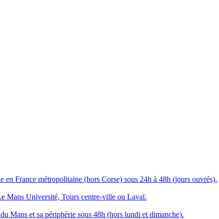
 en France métropolitaine (hors Corse) sous 24h à 48h (jours ouvrés).
Le Mans Université, Tours centre-ville ou Laval.
du Mans et sa périphérie sous 48h (hors lundi et dimanche).