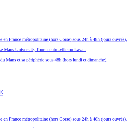
 en France métropolitaine (hors Corse) sous 24h à 48h (jours ouvrés).
Le Mans Université, Tours centre-ville ou Laval.
du Mans et sa périphérie sous 48h (hors lundi et dimanche).
E
 en France métropolitaine (hors Corse) sous 24h à 48h (jours ouvrés).