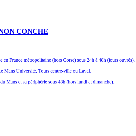
 NON CONCHE
 en France métropolitaine (hors Corse) sous 24h à 48h (jours ouvrés).
Le Mans Université, Tours centre-ville ou Laval.
du Mans et sa périphérie sous 48h (hors lundi et dimanche).