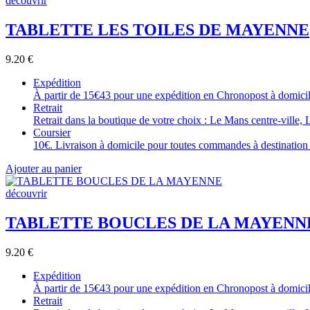
découvrir
TABLETTE LES TOILES DE MAYENNE
9.20
€
Expédition
À partir de 15€43 pour une expédition en Chronopost à domicile
Retrait
Retrait dans la boutique de votre choix : Le Mans centre-ville, 
Coursier
10€. Livraison à domicile pour toutes commandes à destination 
Ajouter au panier
découvrir
TABLETTE BOUCLES DE LA MAYENN
9.20
€
Expédition
À partir de 15€43 pour une expédition en Chronopost à domicile
Retrait