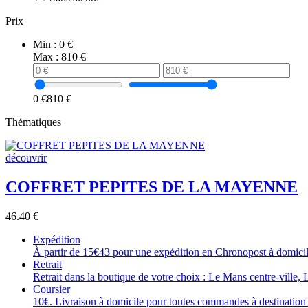
Prix
Min :
0 €
Max :
810 €
0 €
810 €
Thématiques
découvrir
COFFRET PEPITES DE LA MAYENNE
46.40
€
Expédition
À partir de 15€43 pour une expédition en Chronopost à domicile
Retrait
Retrait dans la boutique de votre choix : Le Mans centre-ville, 
Coursier
10€. Livraison à domicile pour toutes commandes à destination 