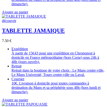
dimanche).
Ajouter au panier
découvrir
TABLETTE JAMAIQUE
7.50
€
Expédition
À partir de 15€43 pour une expédition en Chronopost à
domicile en France métropolitaine (hors Corse) sous 24h à
48h (jours ouvrés).
Retrait
Retrait dans la boutique de votre choix : Le Mans centre-ville,
Le Mans Université, Tours centre-ville ou Laval.
Coursier
10€. Livraison à domicile pour toutes commandes à
destination du Mans et sa périphérie sous 48h (hors lundi et
dimanche).
Ajouter au panier