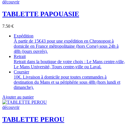
découvrir
TABLETTE PAPOUASIE
7.50
€
Expédition
À partir de 15€43 pour une expédition en Chronopost à
domicile en France métropolitaine (hors Corse) sous 24h à
48h (jours ouvrés).
Retrait
Retrait dans la boutique de votre choix : Le Mans centre-ville,
Le Mans Université, Tours centre-ville ou Laval.
Coursier
10€. Livraison à domicile pour toutes commandes à
destination du Mans et sa périphérie sous 48h (hors lundi et
dimanche).
Ajouter au panier
découvrir
TABLETTE PEROU