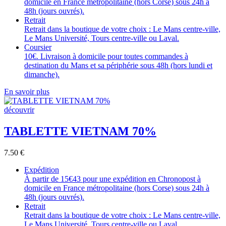
domicile en France métropolitaine (hors Corse) sous 24h à
48h (jours ouvrés).
Retrait
Retrait dans la boutique de votre choix : Le Mans centre-ville,
Le Mans Université, Tours centre-ville ou Laval.
Coursier
10€. Livraison à domicile pour toutes commandes à
destination du Mans et sa périphérie sous 48h (hors lundi et
dimanche).
En savoir plus
découvrir
TABLETTE VIETNAM 70%
7.50
€
Expédition
À partir de 15€43 pour une expédition en Chronopost à
domicile en France métropolitaine (hors Corse) sous 24h à
48h (jours ouvrés).
Retrait
Retrait dans la boutique de votre choix : Le Mans centre-ville,
Le Mans Université, Tours centre-ville ou Laval.