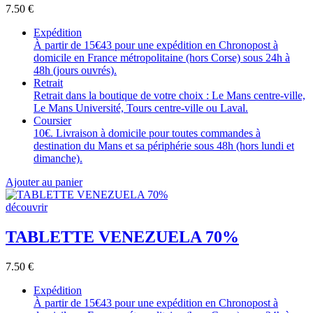
7.50
€
Expédition
À partir de 15€43 pour une expédition en Chronopost à
domicile en France métropolitaine (hors Corse) sous 24h à
48h (jours ouvrés).
Retrait
Retrait dans la boutique de votre choix : Le Mans centre-ville,
Le Mans Université, Tours centre-ville ou Laval.
Coursier
10€. Livraison à domicile pour toutes commandes à
destination du Mans et sa périphérie sous 48h (hors lundi et
dimanche).
Ajouter au panier
découvrir
TABLETTE VENEZUELA 70%
7.50
€
Expédition
À partir de 15€43 pour une expédition en Chronopost à