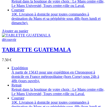
Retrait dans la boutique de votre choix : Le Mans centre-ville,
Le Mans Université, Tours centre-ville ou Laval.
Coursier
10€. Livraison à domicile pour toutes commandes à
destination du Mans et sa périphérie sous 48h (hors lundi et
dimanche).
Ajouter au panier
découvrir
TABLETTE GUATEMALA
7.50
€
Expédition
À partir de 15€43 pour une expédition en Chronopost à
domicile en France métropolitaine (hors Corse) sous 24h à
48h (jours ouvrés).
Retrait
Retrait dans la boutique de votre choix : Le Mans centre-ville,
Le Mans Université, Tours centre-ville ou Laval.
Coursier
10€. Livraison à domicile pour toutes commandes à
destination du Mans et sa périphérie sous 48h (hors lundi et