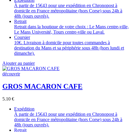
Expédition
À partir de 15€43 pour une expédition en Chronopost à
domicile en France métropolitaine (hors Corse) sous 24h à
48h (jours ouvrés).
Retrait
Retrait dans la boutique de votre choix : Le Mans centre-ville,
Le Mans Université, Tours centre-ville ou Laval.
Coursier
10€. Livraison à domicile pour toutes commandes à
destination du Mans et sa périphérie sous 48h (hors lundi et
dimanche).
Ajouter au panier
découvrir
GROS MACARON CAFE
5.10
€
Expédition
À partir de 15€43 pour une expédition en Chronopost à
domicile en France métropolitaine (hors Corse) sous 24h à
48h (jours ouvrés).
Retrait