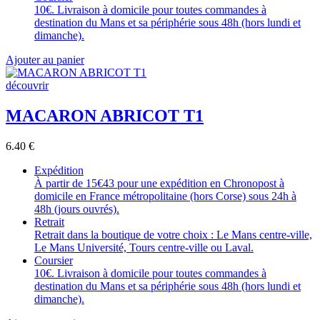
10€. Livraison à domicile pour toutes commandes à
destination du Mans et sa périphérie sous 48h (hors lundi et
dimanche).
Ajouter au panier
découvrir
MACARON ABRICOT T1
6.40
€
Expédition
À partir de 15€43 pour une expédition en Chronopost à
domicile en France métropolitaine (hors Corse) sous 24h à
48h (jours ouvrés).
Retrait
Retrait dans la boutique de votre choix : Le Mans centre-ville,
Le Mans Université, Tours centre-ville ou Laval.
Coursier
10€. Livraison à domicile pour toutes commandes à
destination du Mans et sa périphérie sous 48h (hors lundi et
dimanche).