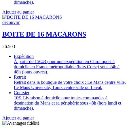
dimanche).
Ajouter au panier
découvrir
BOITE DE 16 MACARONS
26.50
€
Expédition
À partir de 15€43 pour une expédition en Chronopost à
domicile en France métropolitaine (hors Corse) sous 24h à
48h (jours ouvrés).
Retrait
Retrait dans la boutique de votre choix : Le Mans centre-ville,
Le Mans Université, Tours centre-ville ou Laval.
Coursier
10€. Livraison à domicile pour toutes commandes à
destination du Mans et sa périphérie sous 48h (hors lundi et
dimanche).
Ajouter au panier