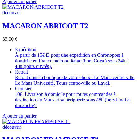
Ajouter au panier
découvrir
MACARON ABRICOT T2
33.00
€
Expédition
À partir de 15€43 pour une expédition en Chronopost à
domicile en France métropolitaine (hors Corse) sous 24h à
48h (jours ouvrés).
Retrait
Retrait dans la boutique de votre choix : Le Mans centre-ville,
Le Mans Université, Tours centre-ville ou Laval.
Coursier
10€. Livraison à domicile pour toutes commandes à
destination du Mans et sa périphérie sous 48h (hors lundi et
dimanche).
Ajouter au panier
découvrir