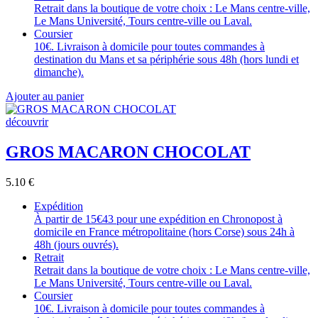
Retrait dans la boutique de votre choix : Le Mans centre-ville,
Le Mans Université, Tours centre-ville ou Laval.
Coursier
10€. Livraison à domicile pour toutes commandes à
destination du Mans et sa périphérie sous 48h (hors lundi et
dimanche).
Ajouter au panier
découvrir
GROS MACARON CHOCOLAT
5.10
€
Expédition
À partir de 15€43 pour une expédition en Chronopost à
domicile en France métropolitaine (hors Corse) sous 24h à
48h (jours ouvrés).
Retrait
Retrait dans la boutique de votre choix : Le Mans centre-ville,
Le Mans Université, Tours centre-ville ou Laval.
Coursier
10€. Livraison à domicile pour toutes commandes à