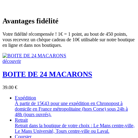
Avantages fidélité
Votre fidélité récompensée ! 1€ = 1 point, au bout de 450 points,
vous recevrez un chèque cadeau de 10€ utilisable sur notre boutique
en ligne et dans nos boutiques.
découvrir
BOITE DE 24 MACARONS
39.00
€
Expédition
À partir de 15€43 pour une expédition en Chronopost à
domicile en France métropolitaine (hors Corse) sous 24h à
48h (jours ouvrés).
Retrait
Retrait dans la boutique de votre choix : Le Mans centre-ville,
Le Mans Université, Tours centre-ville ou Laval.
Coursier