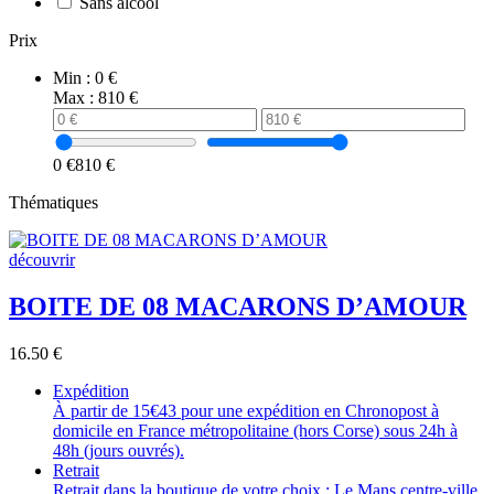
Sans alcool
Prix
Min :
0 €
Max :
810 €
0 €
810 €
Thématiques
découvrir
BOITE DE 08 MACARONS D’AMOUR
16.50
€
Expédition
À partir de 15€43 pour une expédition en Chronopost à
domicile en France métropolitaine (hors Corse) sous 24h à
48h (jours ouvrés).
Retrait
Retrait dans la boutique de votre choix : Le Mans centre-ville,