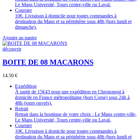
Le Mans Université, Tours centre-ville ou Laval.
Coursier
10€. Livraison à domicile pour toutes commandes à
destination du Mans et sa périphérie sous 48h (hors lundi et
dimanche).
Ajouter au panier
découvrir
BOITE DE 08 MACARONS
14.50
€
Expédition
À partir de 15€43 pour une expédition en Chronopost à
domicile en France métropolitaine (hors Corse) sous 24h à
48h (jours ouvrés).
Retrait
Retrait dans la boutique de votre choix : Le Mans centre-ville,
Le Mans Université, Tours centre-ville ou Laval.
Coursier
10€. Livraison à domicile pour toutes commandes à
destination du Mans et sa périphérie sous 48h (hors lundi et