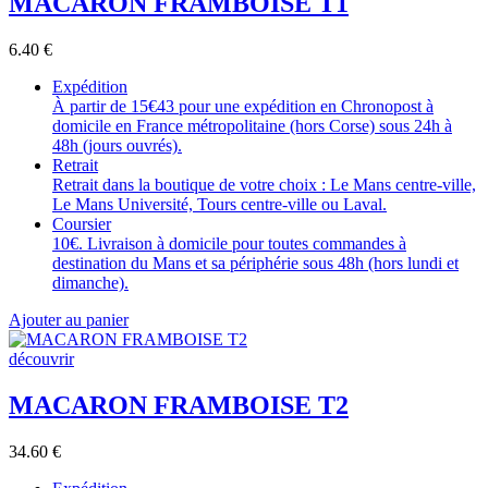
MACARON FRAMBOISE T1
6.40
€
Expédition
À partir de 15€43 pour une expédition en Chronopost à
domicile en France métropolitaine (hors Corse) sous 24h à
48h (jours ouvrés).
Retrait
Retrait dans la boutique de votre choix : Le Mans centre-ville,
Le Mans Université, Tours centre-ville ou Laval.
Coursier
10€. Livraison à domicile pour toutes commandes à
destination du Mans et sa périphérie sous 48h (hors lundi et
dimanche).
Ajouter au panier
découvrir
MACARON FRAMBOISE T2
34.60
€