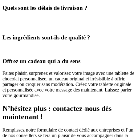
Oui, nos chocolats personnalisés sont disponibles en volumes
importants, parfaits pour vos cadeaux d’entreprise ou événements.
Quels sont les délais de livraison ?
Les ingrédients sont-ils de qualité ?
Absolument. Nous utilisons un cacao sélectionné, des recettes
Offrez un cadeau qui a du sens
artisanales et des ingrédients naturels pour garantir une qualité
irréprochable.
Faites plaisir, surprenez et valorisez votre image avec une tablette de
chocolat personnalisée, un cadeau original et irrésistible à offrir,
partager ou croquer sans modération. Créez votre tablette originale
et personnalisée avec votre message dès maintenant. Laissez parler
votre gourmandise.
N’hésitez plus : contactez-nous dès
maintenant !
Remplissez notre formulaire de contact dédié aux entreprises et l’un
de nos conseillers se fera un plaisir de vous accompagner dans la