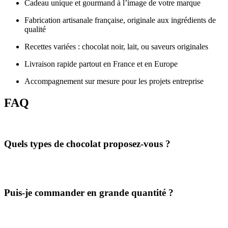
Cadeau unique et gourmand à l’image de votre marque
Fabrication artisanale française, originale aux ingrédients de
qualité
Recettes variées : chocolat noir, lait, ou saveurs originales
Livraison rapide partout en France et en Europe
Accompagnement sur mesure pour les projets entreprise
FAQ
Quels types de chocolat proposez-vous ?
Nos tablettes sont disponibles en chocolat noir, lait ou blanc, avec
des variantes aux éclats de grué ou une touche de fleur de sel.
Puis-je commander en grande quantité ?