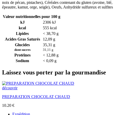
noix de pécan, pistaches), Céréales contenant du gluten (avoine, blé,
épeautre, kamut, orge, seigle), Oeufs, Anhydride sulfureux et sulfites
Valeur nutritionnelles pour 100 g
kJ
2306 kJ
kcal
555 kcal
Lipides
< 38,70 g
Acides Gras Saturés
12,09 g
Glucides
35,31 g
dont sucres
31,11 g
Protéines
< 12,88 g
Sodium
< 0,09 g
Laissez vous porter par la gourmandise
découvrir
PREPARATION CHOCOLAT CHAUD
10.20
€
Expédition