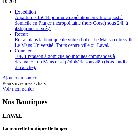
10.20
€
Expédition
À partir de 15€43 pour une expédition en Chronopost à
domicile en France métropolitaine (hors Corse) sous 24h à
48h (jours ouvrés).
Retrait
Retrait dans la boutique de votre choix : Le Mans centre-ville,
Le Mans Université, Tours centre-ville ou Laval.
Coursier
10€. Livraison à domicile pour toutes commandes à
destination du Mans et sa périphérie sous 48h (hors lundi et
dimanche).
Ajouter au panier
Poursuivre mes achats
Voir mon panier
Nos Boutiques
LAVAL
La nouvelle boutique Bellanger