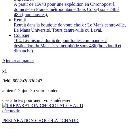
À partir de 15€43 pour une expédition en Chronopost à
domicile en France métropolitaine (hors Corse) sous 24h à
48h (jours ouvrés).
Retrait
Retrait dans la boutique de votre choix : Le Mans centre-ville,
Le Mans Université, Tours centre-ville ou Laval.
Coursier
10€. Livraison à domicile pour toutes commandes à
destination du Mans et sa périphérie sous 48h (hors lundi et
dimanche).
Ajouter au panier
x1
field_6082a2d83d243
a bien été ajouté à votre panier
Ces articles pourraient vous intéresser
découvrir
PREPARATION CHOCOLAT CHAUD