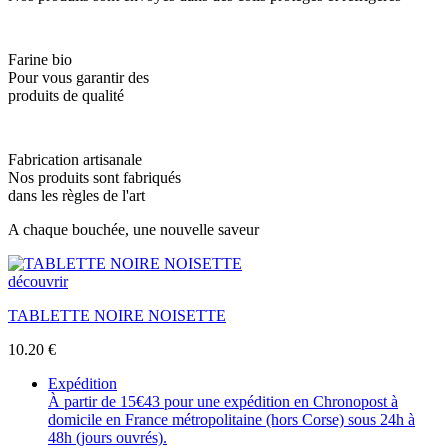
Farine bio
Pour vous garantir des
produits de qualité
Fabrication artisanale
Nos produits sont fabriqués
dans les règles de l'art
A chaque bouchée, une nouvelle saveur
découvrir
TABLETTE NOIRE NOISETTE
10.20
€
Expédition
À partir de 15€43 pour une expédition en Chronopost à
domicile en France métropolitaine (hors Corse) sous 24h à
48h (jours ouvrés).