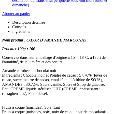
destination du Mans et sa périphérie sous 48h (hors lundi et
dimanche).
Ajouter au panier
Description détaillée
Conseils
Ingrédients
Nom produit : CŒUR D’AMANDE MARCONAS
Prix aux 100g : 10€
Conservez dans leur emballage d'origine à 15° - 18°C, à l'abri de
l'humidité, de la lumière et des odeurs.
Amande enrobée de chocolat noir
Ingrédients : Chocolat noir et Poudre de cacao : 57,76% (fèves de
cacao, sucre, beurre de cacao, émulsifiant : lécithine de SOJA),
AMANDES : 30,72%, Sucre vanillé, Sucre et Sirop de glucose,
Eau, CRÈME liquide stérilisée UHT (CREME, épaississant :
carraghénanes), Fleur de sel.
Fruits à coque (amandes), Soja, Lait
Fruits à coque (noisettes, noix, noix de cajou, noix de macadamia,