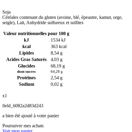
Soja
Céréales contenant du gluten (avoine, blé, épeautre, kamut, orge,
seigle), Lait, Anhydride sulfureux et sulfites
Valeur nutritionnelles pour 100 g
kJ
1534 kJ
kcal
363 kcal
Lipides
8,54 g
Acides Gras Saturés
4,03 g
Glucides
68,19 g
dont sucres
64,28 g
Protéines
2,54 g
Sodium
0,02 g
x1
field_6082a2d83d243
a bien été ajouté à votre panier
Poursuivre mes achats
Voir mon panier