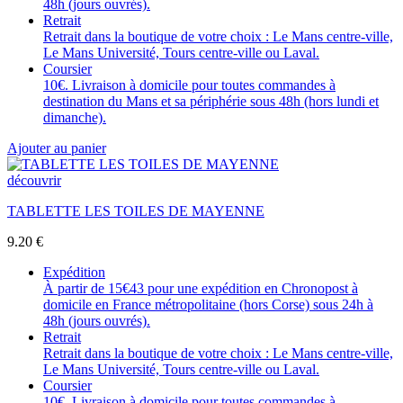
48h (jours ouvrés).
Retrait
Retrait dans la boutique de votre choix : Le Mans centre-ville,
Le Mans Université, Tours centre-ville ou Laval.
Coursier
10€. Livraison à domicile pour toutes commandes à
destination du Mans et sa périphérie sous 48h (hors lundi et
dimanche).
Ajouter au panier
découvrir
TABLETTE LES TOILES DE MAYENNE
9.20
€
Expédition
À partir de 15€43 pour une expédition en Chronopost à
domicile en France métropolitaine (hors Corse) sous 24h à
48h (jours ouvrés).
Retrait
Retrait dans la boutique de votre choix : Le Mans centre-ville,
Le Mans Université, Tours centre-ville ou Laval.
Coursier
10€. Livraison à domicile pour toutes commandes à