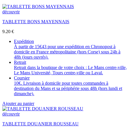
découvrir
TABLETTE BONS MAYENNAIS
9.20
€
Expédition
À partir de 15€43 pour une expédition en Chronopost à
domicile en France métropolitaine (hors Corse) sous 24h à
48h (jours ouvrés).
Retrait
Retrait dans la boutique de votre choix : Le Mans centre-ville,
Le Mans Université, Tours centre-ville ou Laval.
Coursier
10€. Livraison à domicile pour toutes commandes à
destination du Mans et sa périphérie sous 48h (hors lundi et
dimanche).
Ajouter au panier
découvrir
TABLETTE DOUANIER ROUSSEAU