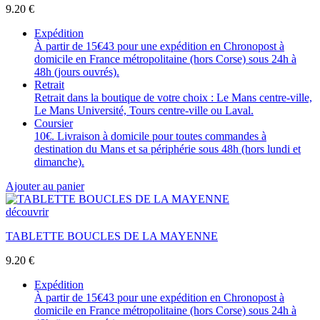
9.20
€
Expédition
À partir de 15€43 pour une expédition en Chronopost à
domicile en France métropolitaine (hors Corse) sous 24h à
48h (jours ouvrés).
Retrait
Retrait dans la boutique de votre choix : Le Mans centre-ville,
Le Mans Université, Tours centre-ville ou Laval.
Coursier
10€. Livraison à domicile pour toutes commandes à
destination du Mans et sa périphérie sous 48h (hors lundi et
dimanche).
Ajouter au panier
découvrir
TABLETTE BOUCLES DE LA MAYENNE
9.20
€
Expédition
À partir de 15€43 pour une expédition en Chronopost à
domicile en France métropolitaine (hors Corse) sous 24h à