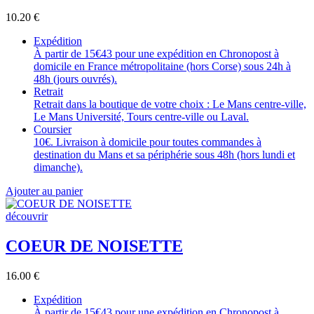
10.20
€
Expédition
À partir de 15€43 pour une expédition en Chronopost à
domicile en France métropolitaine (hors Corse) sous 24h à
48h (jours ouvrés).
Retrait
Retrait dans la boutique de votre choix : Le Mans centre-ville,
Le Mans Université, Tours centre-ville ou Laval.
Coursier
10€. Livraison à domicile pour toutes commandes à
destination du Mans et sa périphérie sous 48h (hors lundi et
dimanche).
Ajouter au panier
découvrir
COEUR DE NOISETTE
16.00
€
Expédition
À partir de 15€43 pour une expédition en Chronopost à