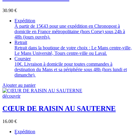
30.90
€
Expédition
À partir de 15€43 pour une expédition en Chronopost à
domicile en France métropolitaine (hors Corse) sous 24h à
48h (jours ouvrés).
Retrait
Retrait dans la boutique de votre choix : Le Mans centre-ville,
Le Mans Université, Tours centre-ville ou Laval.
Coursier
10€. Livraison à domicile pour toutes commandes à
destination du Mans et sa périphérie sous 48h (hors lundi et
dimanche).
Ajouter au panier
découvrir
CŒUR DE RAISIN AU SAUTERNE
16.00
€
Expédition