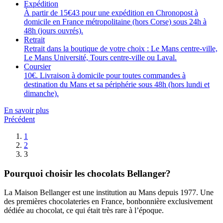
Expédition
À partir de 15€43 pour une expédition en Chronopost à
domicile en France métropolitaine (hors Corse) sous 24h à
48h (jours ouvrés).
Retrait
Retrait dans la boutique de votre choix : Le Mans centre-ville,
Le Mans Université, Tours centre-ville ou Laval.
Coursier
10€. Livraison à domicile pour toutes commandes à
destination du Mans et sa périphérie sous 48h (hors lundi et
dimanche).
En savoir plus
Précédent
1
2
3
Pourquoi choisir les chocolats Bellanger?
La Maison Bellanger est une institution au Mans depuis 1977. Une
des premières chocolateries en France, bonbonnière exclusivement
dédiée au chocolat, ce qui était très rare à l’époque.