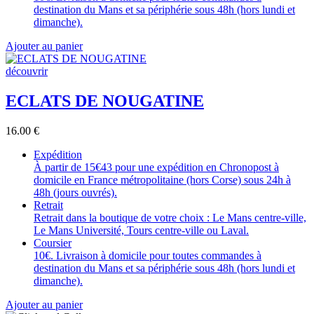
destination du Mans et sa périphérie sous 48h (hors lundi et
dimanche).
Ajouter au panier
découvrir
ECLATS DE NOUGATINE
16.00
€
Expédition
À partir de 15€43 pour une expédition en Chronopost à
domicile en France métropolitaine (hors Corse) sous 24h à
48h (jours ouvrés).
Retrait
Retrait dans la boutique de votre choix : Le Mans centre-ville,
Le Mans Université, Tours centre-ville ou Laval.
Coursier
10€. Livraison à domicile pour toutes commandes à
destination du Mans et sa périphérie sous 48h (hors lundi et
dimanche).
Ajouter au panier