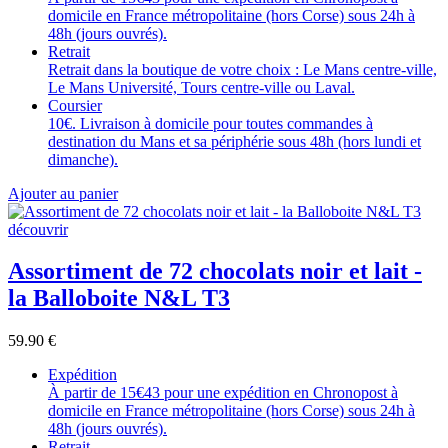
domicile en France métropolitaine (hors Corse) sous 24h à
48h (jours ouvrés).
Retrait
Retrait dans la boutique de votre choix : Le Mans centre-ville,
Le Mans Université, Tours centre-ville ou Laval.
Coursier
10€. Livraison à domicile pour toutes commandes à
destination du Mans et sa périphérie sous 48h (hors lundi et
dimanche).
Ajouter au panier
découvrir
Assortiment de 72 chocolats noir et lait -
la Balloboite N&L T3
59.90
€
Expédition
À partir de 15€43 pour une expédition en Chronopost à
domicile en France métropolitaine (hors Corse) sous 24h à
48h (jours ouvrés).
Retrait