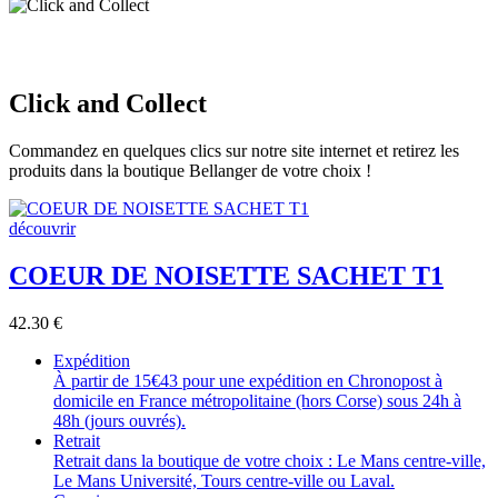
Click and Collect
Commandez en quelques clics sur notre site internet et retirez les
produits dans la boutique Bellanger de votre choix !
découvrir
COEUR DE NOISETTE SACHET T1
42.30
€
Expédition
À partir de 15€43 pour une expédition en Chronopost à
domicile en France métropolitaine (hors Corse) sous 24h à
48h (jours ouvrés).
Retrait
Retrait dans la boutique de votre choix : Le Mans centre-ville,
Le Mans Université, Tours centre-ville ou Laval.