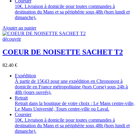
Coursier
10€. Livraison à domicile pour toutes commandes à
destination du Mans et sa périphérie sous 48h (hors lundi et
dimanche).
Ajouter au panier
découvrir
COEUR DE NOISETTE SACHET T2
82.40
€
Expédition
À partir de 15€43 pour une expédition en Chronopost à
domicile en France métropolitaine (hors Corse) sous 24h à
48h (jours ouvrés).
Retrait
Retrait dans la boutique de votre choix : Le Mans centre-ville,
Le Mans Université, Tours centre-ville ou Laval.
Coursier
10€. Livraison à domicile pour toutes commandes à
destination du Mans et sa périphérie sous 48h (hors lundi et
dimanche).