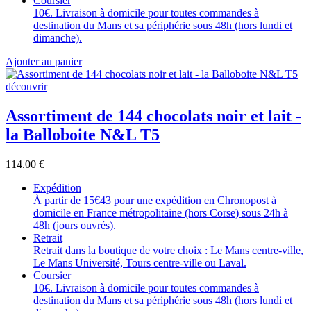
Coursier
10€. Livraison à domicile pour toutes commandes à
destination du Mans et sa périphérie sous 48h (hors lundi et
dimanche).
Ajouter au panier
découvrir
Assortiment de 144 chocolats noir et lait -
la Balloboite N&L T5
114.00
€
Expédition
À partir de 15€43 pour une expédition en Chronopost à
domicile en France métropolitaine (hors Corse) sous 24h à
48h (jours ouvrés).
Retrait
Retrait dans la boutique de votre choix : Le Mans centre-ville,
Le Mans Université, Tours centre-ville ou Laval.
Coursier
10€. Livraison à domicile pour toutes commandes à
destination du Mans et sa périphérie sous 48h (hors lundi et