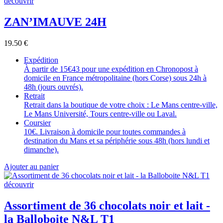
découvrir
ZAN’IMAUVE 24H
19.50
€
Expédition
À partir de 15€43 pour une expédition en Chronopost à
domicile en France métropolitaine (hors Corse) sous 24h à
48h (jours ouvrés).
Retrait
Retrait dans la boutique de votre choix : Le Mans centre-ville,
Le Mans Université, Tours centre-ville ou Laval.
Coursier
10€. Livraison à domicile pour toutes commandes à
destination du Mans et sa périphérie sous 48h (hors lundi et
dimanche).
Ajouter au panier
découvrir
Assortiment de 36 chocolats noir et lait -
la Balloboite N&L T1