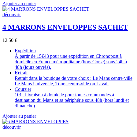
Ajouter au panier
découvrir
4 MARRONS ENVELOPPES SACHET
12.50
€
Expédition
À partir de 15€43 pour une expédition en Chronopost à
domicile en France métropolitaine (hors Corse) sous 24h à
48h (jours ouvrés).
Retrait
Retrait dans la boutique de votre choix : Le Mans centre-ville,
Le Mans Université, Tours centre-ville ou Laval.
Coursier
10€. Livraison à domicile pour toutes commandes à
destination du Mans et sa périphérie sous 48h (hors lundi et
dimanche).
Ajouter au panier
découvrir