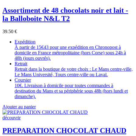
Assortiment de 48 chocolats noir et lait -
la Balloboite N&L T2
39.50
€
Expédition
À partir de 15€43 pour une expédition en Chronopost à
domicile en France métropolitaine (hors Corse) sous 24h à
48h (jours ouvrés).
Retrait
Retrait dans la boutique de votre choix : Le Mans centre-ville,
Le Mans Université, Tours centre-ville ou Laval.
Coursier
10€. Livraison à domicile pour toutes commandes à
destination du Mans et sa périphérie sous 48h (hors lundi et
dimanche).
Ajouter au panier
découvrir
PREPARATION CHOCOLAT CHAUD