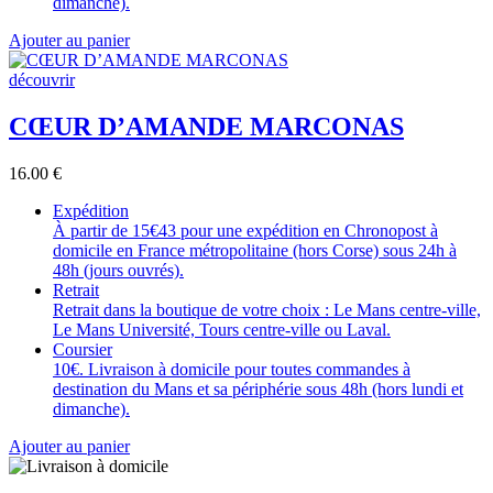
dimanche).
Ajouter au panier
découvrir
CŒUR D’AMANDE MARCONAS
16.00
€
Expédition
À partir de 15€43 pour une expédition en Chronopost à
domicile en France métropolitaine (hors Corse) sous 24h à
48h (jours ouvrés).
Retrait
Retrait dans la boutique de votre choix : Le Mans centre-ville,
Le Mans Université, Tours centre-ville ou Laval.
Coursier
10€. Livraison à domicile pour toutes commandes à
destination du Mans et sa périphérie sous 48h (hors lundi et
dimanche).
Ajouter au panier