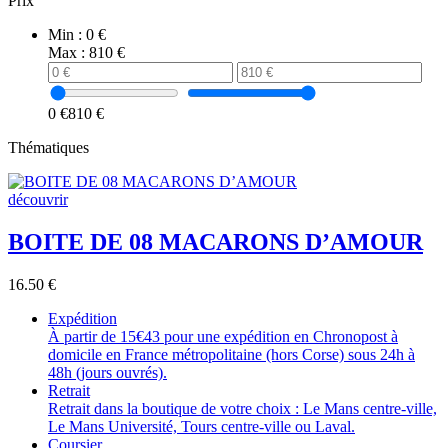
Prix
Min :
0 €
Max :
810 €
0 €
810 €
Thématiques
découvrir
BOITE DE 08 MACARONS D’AMOUR
16.50
€
Expédition
À partir de 15€43 pour une expédition en Chronopost à
domicile en France métropolitaine (hors Corse) sous 24h à
48h (jours ouvrés).
Retrait
Retrait dans la boutique de votre choix : Le Mans centre-ville,
Le Mans Université, Tours centre-ville ou Laval.
Coursier