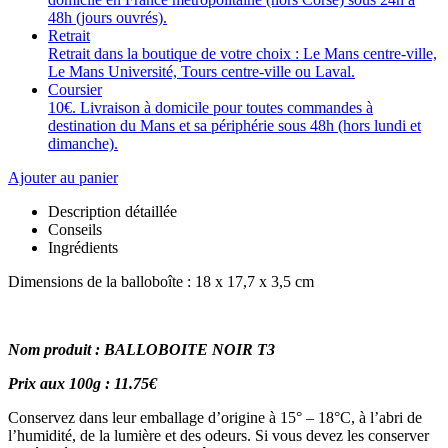
48h (jours ouvrés).
Retrait
Retrait dans la boutique de votre choix : Le Mans centre-ville,
Le Mans Université, Tours centre-ville ou Laval.
Coursier
10€. Livraison à domicile pour toutes commandes à
destination du Mans et sa périphérie sous 48h (hors lundi et
dimanche).
Ajouter au panier
Description détaillée
Conseils
Ingrédients
Dimensions de la balloboîte : 18 x 17,7 x 3,5 cm
Nom produit : BALLOBOITE NOIR T3
Prix aux 100g : 11.75€
Conservez dans leur emballage d’origine à 15° – 18°C, à l’abri de
l’humidité, de la lumière et des odeurs. Si vous devez les conserver