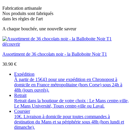
Fabrication artisanale
Nos produits sont fabriqués
dans les règles de l'art
A chaque bouchée, une nouvelle saveur
découvrir
Assortiment de 36 chocolats noir - la Balloboite Noir T1
30.90
€
Expédition
À partir de 15€43 pour une expédition en Chronopost à
domicile en France métropolitaine (hors Corse) sous 24h à
48h (jours ouvrés).
Retrait
Retrait dans la boutique de votre choix : Le Mans centre-ville,
Le Mans Université, Tours centre-ville ou Laval.
Coursier
10€. Livraison à domicile pour toutes commandes à
destination du Mans et sa périphérie sous 48h (hors lundi et
dimanche).