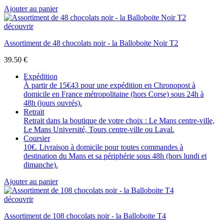
Ajouter au panier
découvrir
Assortiment de 48 chocolats noir - la Balloboite Noir T2
39.50
€
Expédition
À partir de 15€43 pour une expédition en Chronopost à
domicile en France métropolitaine (hors Corse) sous 24h à
48h (jours ouvrés).
Retrait
Retrait dans la boutique de votre choix : Le Mans centre-ville,
Le Mans Université, Tours centre-ville ou Laval.
Coursier
10€. Livraison à domicile pour toutes commandes à
destination du Mans et sa périphérie sous 48h (hors lundi et
dimanche).
Ajouter au panier
découvrir
Assortiment de 108 chocolats noir - la Balloboite T4