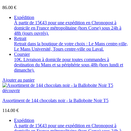
86.00
€
Expédition
À partir de 15€43 pour une expédition en Chronopost à
domicile en France métropolitaine (hors Corse) sous 24h à
48h (jours ouvrés).
Retrait
Retrait dans la boutique de votre choix : Le Mans centre-ville,
Le Mans Université, Tours centre-ville ou Laval.
Coursier
10€. Livraison à domicile pour toutes commandes à
destination du Mans et sa périphérie sous 48h (hors lundi et
dimanche).
Ajouter au panier
découvrir
Assortiment de 144 chocolats noir - la Balloboite Noir T5
114.00
€
Expédition
À partir de 15€43 pour une expédition en Chronopost à
domicile en France métropolitaine (hors Corse) sous 24h à