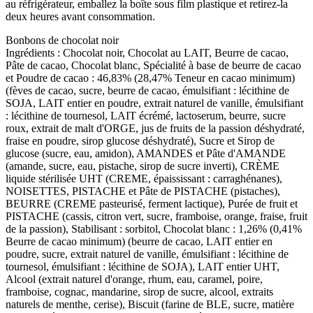
au réfrigérateur, emballez la boîte sous film plastique et retirez-la
deux heures avant consommation.
Bonbons de chocolat noir
Ingrédients : Chocolat noir, Chocolat au LAIT, Beurre de cacao,
Pâte de cacao, Chocolat blanc, Spécialité à base de beurre de cacao
et Poudre de cacao : 46,83% (28,47% Teneur en cacao minimum)
(fèves de cacao, sucre, beurre de cacao, émulsifiant : lécithine de
SOJA, LAIT entier en poudre, extrait naturel de vanille, émulsifiant
: lécithine de tournesol, LAIT écrémé, lactoserum, beurre, sucre
roux, extrait de malt d'ORGE, jus de fruits de la passion déshydraté,
fraise en poudre, sirop glucose déshydraté), Sucre et Sirop de
glucose (sucre, eau, amidon), AMANDES et Pâte d'AMANDE
(amande, sucre, eau, pistache, sirop de sucre inverti), CRÈME
liquide stérilisée UHT (CREME, épaississant : carraghénanes),
NOISETTES, PISTACHE et Pâte de PISTACHE (pistaches),
BEURRE (CREME pasteurisé, ferment lactique), Purée de fruit et
PISTACHE (cassis, citron vert, sucre, framboise, orange, fraise, fruit
de la passion), Stabilisant : sorbitol, Chocolat blanc : 1,26% (0,41%
Beurre de cacao minimum) (beurre de cacao, LAIT entier en
poudre, sucre, extrait naturel de vanille, émulsifiant : lécithine de
tournesol, émulsifiant : lécithine de SOJA), LAIT entier UHT,
Alcool (extrait naturel d'orange, rhum, eau, caramel, poire,
framboise, cognac, mandarine, sirop de sucre, alcool, extraits
naturels de menthe, cerise), Biscuit (farine de BLE, sucre, matière