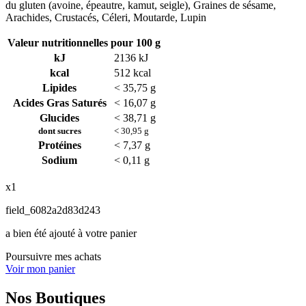
du gluten (avoine, épeautre, kamut, seigle), Graines de sésame,
Arachides, Crustacés, Céleri, Moutarde, Lupin
Valeur nutritionnelles pour 100 g
kJ
2136 kJ
kcal
512 kcal
Lipides
< 35,75 g
Acides Gras Saturés
< 16,07 g
Glucides
< 38,71 g
dont sucres
< 30,95 g
Protéines
< 7,37 g
Sodium
< 0,11 g
x1
field_6082a2d83d243
a bien été ajouté à votre panier
Poursuivre mes achats
Voir mon panier
Nos Boutiques