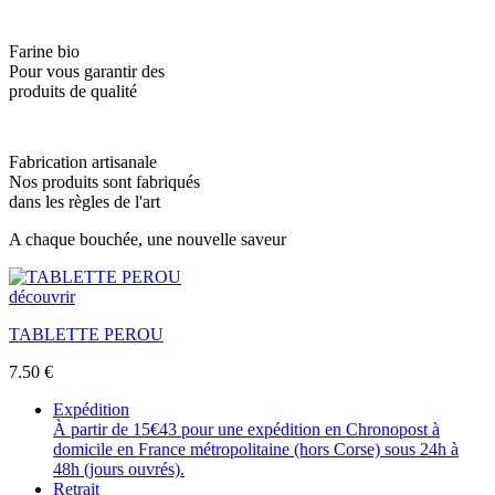
Farine bio
Pour vous garantir des
produits de qualité
Fabrication artisanale
Nos produits sont fabriqués
dans les règles de l'art
A chaque bouchée, une nouvelle saveur
découvrir
TABLETTE PEROU
7.50
€
Expédition
À partir de 15€43 pour une expédition en Chronopost à
domicile en France métropolitaine (hors Corse) sous 24h à
48h (jours ouvrés).
Retrait