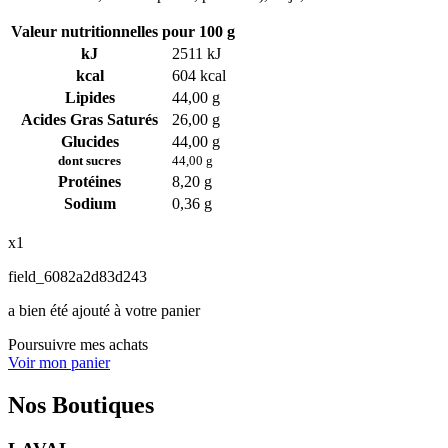
Valeur nutritionnelles pour 100 g
kJ
2511 kJ
kcal
604 kcal
Lipides
44,00 g
Acides Gras Saturés
26,00 g
Glucides
44,00 g
dont sucres
44,00 g
Protéines
8,20 g
Sodium
0,36 g
x1
field_6082a2d83d243
a bien été ajouté à votre panier
Poursuivre mes achats
Voir mon panier
Nos Boutiques