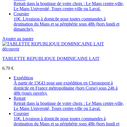
Retrait dans la boutique de votre choix : Le Mans centre-ville,
Le Mans Université, Tours centre-ville ou Laval.
Coursier
10€. Livraison à domicile pour toutes commandes à
destination du Mans et sa périphérie sous 48h (hors lundi et
dimanche).
Ajouter au panier
découvrir
TABLETTE REPUBLIQUE DOMINICAINE LAIT
6.70
€
Expédition
À partir de 15€43 pour une expédition en Chronopost à
domicile en France métropolitaine (hors Corse) sous 24h à
48h (jours ouvrés).
Retrait
Retrait dans la boutique de votre choix : Le Mans centre-ville,
Le Mans Université, Tours centre-ville ou Laval.
Coursier
10€. Livraison à domicile pour toutes commandes à
destination du Mans et sa périphérie sous 48h (hors lundi et