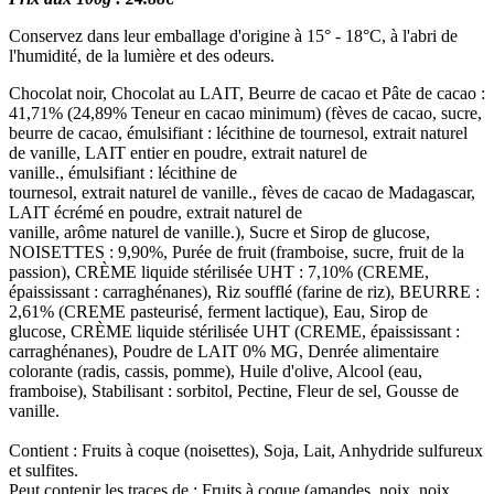
Conservez dans leur emballage d'origine à 15° - 18°C, à l'abri de
l'humidité, de la lumière et des odeurs.
Chocolat noir, Chocolat au LAIT, Beurre de cacao et Pâte de cacao :
41,71% (24,89% Teneur en cacao minimum) (fèves de cacao, sucre,
beurre de cacao, émulsifiant : lécithine de tournesol, extrait naturel
de vanille, LAIT entier en poudre, extrait naturel de
vanille., émulsifiant : lécithine de
tournesol, extrait naturel de vanille., fèves de cacao de Madagascar,
LAIT écrémé en poudre, extrait naturel de
vanille, arôme naturel de vanille.), Sucre et Sirop de glucose,
NOISETTES : 9,90%, Purée de fruit (framboise, sucre, fruit de la
passion), CRÈME liquide stérilisée UHT : 7,10% (CREME,
épaississant : carraghénanes), Riz soufflé (farine de riz), BEURRE :
2,61% (CREME pasteurisé, ferment lactique), Eau, Sirop de
glucose, CRÈME liquide stérilisée UHT (CREME, épaississant :
carraghénanes), Poudre de LAIT 0% MG, Denrée alimentaire
colorante (radis, cassis, pomme), Huile d'olive, Alcool (eau,
framboise), Stabilisant : sorbitol, Pectine, Fleur de sel, Gousse de
vanille.
Contient : Fruits à coque (noisettes), Soja, Lait, Anhydride sulfureux
et sulfites.
Peut contenir les traces de : Fruits à coque (amandes, noix, noix