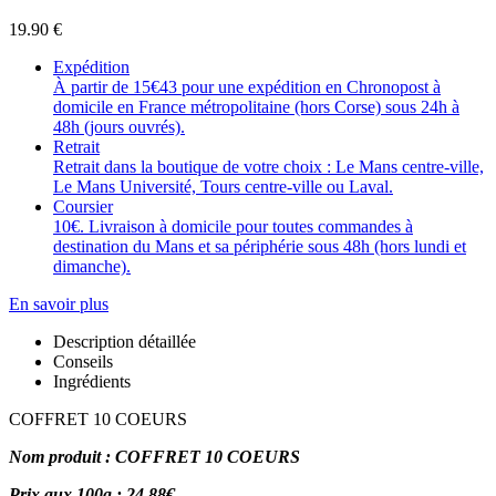
19.90
€
Expédition
À partir de 15€43 pour une expédition en Chronopost à
domicile en France métropolitaine (hors Corse) sous 24h à
48h (jours ouvrés).
Retrait
Retrait dans la boutique de votre choix : Le Mans centre-ville,
Le Mans Université, Tours centre-ville ou Laval.
Coursier
10€. Livraison à domicile pour toutes commandes à
destination du Mans et sa périphérie sous 48h (hors lundi et
dimanche).
En savoir plus
Description détaillée
Conseils
Ingrédients
COFFRET 10 COEURS
Nom produit : COFFRET 10 COEURS
Prix aux 100g : 24.88€