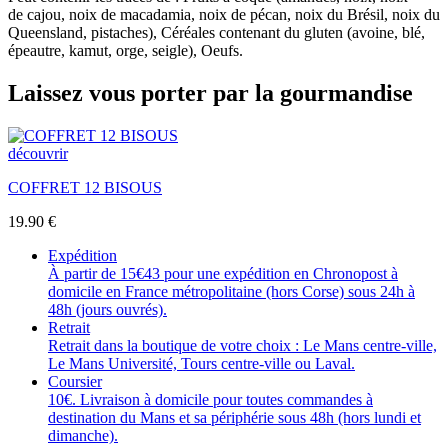
de cajou, noix de macadamia, noix de pécan, noix du Brésil, noix du
Queensland, pistaches), Céréales contenant du gluten (avoine, blé,
épeautre, kamut, orge, seigle), Oeufs.
Laissez vous porter par la gourmandise
découvrir
COFFRET 12 BISOUS
19.90
€
Expédition
À partir de 15€43 pour une expédition en Chronopost à
domicile en France métropolitaine (hors Corse) sous 24h à
48h (jours ouvrés).
Retrait
Retrait dans la boutique de votre choix : Le Mans centre-ville,
Le Mans Université, Tours centre-ville ou Laval.
Coursier
10€. Livraison à domicile pour toutes commandes à
destination du Mans et sa périphérie sous 48h (hors lundi et
dimanche).