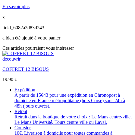
En savoir plus
x1
field_6082a2d83d243
a bien été ajouté à votre panier
Ces articles pourraient vous intéresser
découvrir
COFFRET 12 BISOUS
19.90
€
Expédition
À partir de 15€43 pour une expédition en Chronopost à
domicile en France métropolitaine (hors Corse) sous 24h à
48h (jours ouvrés).
Retrait
Retrait dans la boutique de votre choix : Le Mans centre-ville,
Le Mans Université, Tours centre-ville ou Laval.
Coursier
10€. Livraison à domicile pour toutes commandes à