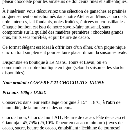
plaisir chocolaté pour les amateurs de douceurs fines et authentiques.
À l’intérieur, vous découvrirez une sélection de ganaches et pralinés
soigneusement confectionnés dans notre Atelier au Mans : chocolats
noirs intenses, lait fondants, notes fruitées, épicées ou croustillantes.
Chaque bonbon est issu de notre savoir-faire artisanal, sans
compromis sur la qualité des matières premières : chocolats grands
crus, fruits secs torréfiés, et pur beurre de cacao.
Ce format élégant est idéal à offrir lors d’un dîner, d’un pique-nique
chic ou tout simplement pour se faire plaisir durant la saison estivale.
Disponible en boutique à Le Mans, Tours et Laval, ou en
commande sur notre boutique en ligne (selon la saison et les stocks
disponibles).
Nom produit : COFFRET 21 CHOCOLATS JAUNE
Prix aux 100g : 18.85€
Conservez dans leur emballage d'origine à 15° - 18°C, à l'abri de
l'humidité, de la lumière et des odeurs.
chocolat noir, Chocolat au LAIT, Beurre de cacao, Pâte de cacao et
Gianduja : 45,75% (25,10% Teneur en cacao minimum) (fèves de
cacao, sucre, beurre de cacao, émulsifiant : lécithine de tournesol,