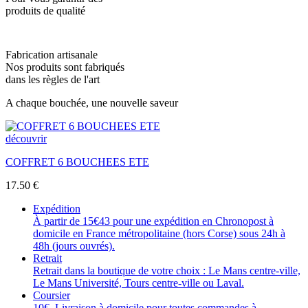
produits de qualité
Fabrication artisanale
Nos produits sont fabriqués
dans les règles de l'art
A chaque bouchée, une nouvelle saveur
découvrir
COFFRET 6 BOUCHEES ETE
17.50
€
Expédition
À partir de 15€43 pour une expédition en Chronopost à
domicile en France métropolitaine (hors Corse) sous 24h à
48h (jours ouvrés).
Retrait
Retrait dans la boutique de votre choix : Le Mans centre-ville,
Le Mans Université, Tours centre-ville ou Laval.
Coursier
10€. Livraison à domicile pour toutes commandes à