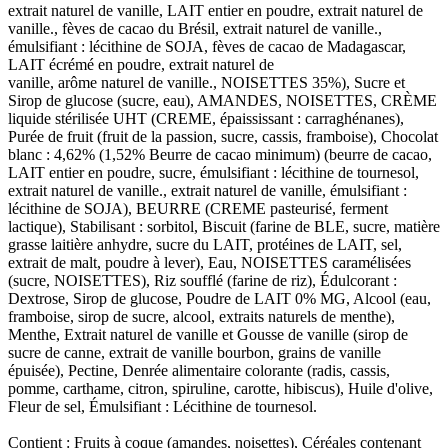
extrait naturel de vanille, LAIT entier en poudre, extrait naturel de
vanille., fèves de cacao du Brésil, extrait naturel de vanille.,
émulsifiant : lécithine de SOJA, fèves de cacao de Madagascar,
LAIT écrémé en poudre, extrait naturel de
vanille, arôme naturel de vanille., NOISETTES 35%), Sucre et
Sirop de glucose (sucre, eau), AMANDES, NOISETTES, CRÈME
liquide stérilisée UHT (CREME, épaississant : carraghénanes),
Purée de fruit (fruit de la passion, sucre, cassis, framboise), Chocolat
blanc : 4,62% (1,52% Beurre de cacao minimum) (beurre de cacao,
LAIT entier en poudre, sucre, émulsifiant : lécithine de tournesol,
extrait naturel de vanille., extrait naturel de vanille, émulsifiant :
lécithine de SOJA), BEURRE (CREME pasteurisé, ferment
lactique), Stabilisant : sorbitol, Biscuit (farine de BLE, sucre, matière
grasse laitière anhydre, sucre du LAIT, protéines de LAIT, sel,
extrait de malt, poudre à lever), Eau, NOISETTES caramélisées
(sucre, NOISETTES), Riz soufflé (farine de riz), Édulcorant :
Dextrose, Sirop de glucose, Poudre de LAIT 0% MG, Alcool (eau,
framboise, sirop de sucre, alcool, extraits naturels de menthe),
Menthe, Extrait naturel de vanille et Gousse de vanille (sirop de
sucre de canne, extrait de vanille bourbon, grains de vanille
épuisée), Pectine, Denrée alimentaire colorante (radis, cassis,
pomme, carthame, citron, spiruline, carotte, hibiscus), Huile d'olive,
Fleur de sel, Émulsifiant : Lécithine de tournesol.
Contient : Fruits à coque (amandes, noisettes), Céréales contenant