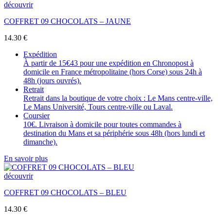
découvrir
COFFRET 09 CHOCOLATS – JAUNE
14.30
€
Expédition
À partir de 15€43 pour une expédition en Chronopost à
domicile en France métropolitaine (hors Corse) sous 24h à
48h (jours ouvrés).
Retrait
Retrait dans la boutique de votre choix : Le Mans centre-ville,
Le Mans Université, Tours centre-ville ou Laval.
Coursier
10€. Livraison à domicile pour toutes commandes à
destination du Mans et sa périphérie sous 48h (hors lundi et
dimanche).
En savoir plus
découvrir
COFFRET 09 CHOCOLATS – BLEU
14.30
€