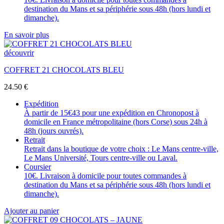
destination du Mans et sa périphérie sous 48h (hors lundi et
dimanche).
En savoir plus
découvrir
COFFRET 21 CHOCOLATS BLEU
24.50
€
Expédition
À partir de 15€43 pour une expédition en Chronopost à
domicile en France métropolitaine (hors Corse) sous 24h à
48h (jours ouvrés).
Retrait
Retrait dans la boutique de votre choix : Le Mans centre-ville,
Le Mans Université, Tours centre-ville ou Laval.
Coursier
10€. Livraison à domicile pour toutes commandes à
destination du Mans et sa périphérie sous 48h (hors lundi et
dimanche).
Ajouter au panier