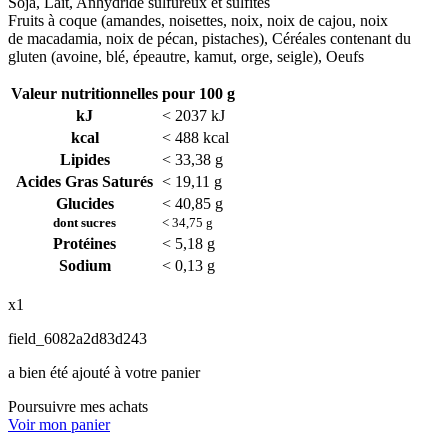
Soja, Lait, Anhydride sulfureux et sulfites
Fruits à coque (amandes, noisettes, noix, noix de cajou, noix
de macadamia, noix de pécan, pistaches), Céréales contenant du
gluten (avoine, blé, épeautre, kamut, orge, seigle), Oeufs
Valeur nutritionnelles pour 100 g
kJ
< 2037 kJ
kcal
< 488 kcal
Lipides
< 33,38 g
Acides Gras Saturés
< 19,11 g
Glucides
< 40,85 g
dont sucres
< 34,75 g
Protéines
< 5,18 g
Sodium
< 0,13 g
x1
field_6082a2d83d243
a bien été ajouté à votre panier
Poursuivre mes achats
Voir mon panier