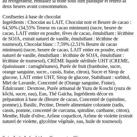
au réfrigérateur, emballez la boîte sous film plastique et retirez-la
deux heures avant consommation.
Confiseries à base de chocolat
Ingrédients : Chocolat au LAIT, Chocolat noir et Beurre de cacao :
64,50% (34,55% Teneur en cacao minimum) (sucre, beurre de
cacao, LAIT entier en poudre, fèves de cacao, émulsifiant : lécithine
de SOJA, extrait naturel de vanille, émulsifiant : lécithine de
tournesol), Chocolat blanc : 7,59% (2,51% Beurre de cacao
minimum) (sucre, beurre de cacao, LAIT entier en poudre, extrait
naturel de vanille, émulsifiant : lécithine de SOJA, émulsifiant :
lécithine de tournesol), CRÈME liquide stérilisée UHT (CREME,
épaississant : carraghénanes), Purée de fruit (framboise, sucre,
orange sanguine, sucre., cassis, fraise, citron), Sucre et Sirop de
glucose, LAIT entier UHT, Sirop de glucose, Stabilisant : sorbitol,
Miel de Lavande, Concentré de (Orange sanguine, Fraise),
Édulcorant : Dextrose, Purée artisanal de Yuzu de Koschi (yuzu de
kôchi, sucre, eau), Eau, Thé Gaïcha, Ingrédients décor en
préparation à base de (Beurre de cacao, Concentré de (spiruline,
pomme).), Basilic, Pectine, Denrée alimentaire colorante (radis,
cassis, pomme, concentré de curcuma, spiruline, carthame, citron),
Menthe, Huile d'olive, Arôme coquelicot, Arôme de violette (extrait
naturel de violette, glycérine végétale, eau, huile de tournesol).