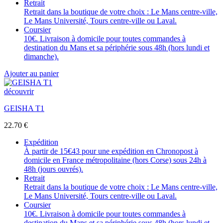
Retrait
Retrait dans la boutique de votre choix : Le Mans centre-ville,
Le Mans Université, Tours centre-ville ou Laval.
Coursier
10€. Livraison à domicile pour toutes commandes à
destination du Mans et sa périphérie sous 48h (hors lundi et
dimanche).
Ajouter au panier
découvrir
GEISHA T1
22.70
€
Expédition
À partir de 15€43 pour une expédition en Chronopost à
domicile en France métropolitaine (hors Corse) sous 24h à
48h (jours ouvrés).
Retrait
Retrait dans la boutique de votre choix : Le Mans centre-ville,
Le Mans Université, Tours centre-ville ou Laval.
Coursier
10€. Livraison à domicile pour toutes commandes à
destination du Mans et sa périphérie sous 48h (hors lundi et