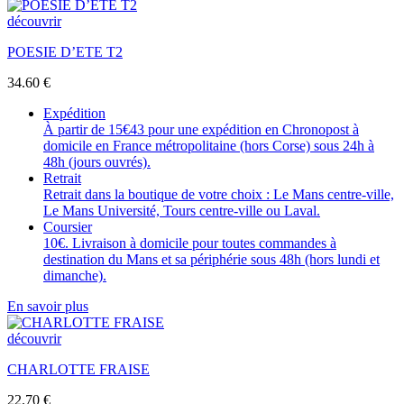
découvrir
POESIE D’ETE T2
34.60
€
Expédition
À partir de 15€43 pour une expédition en Chronopost à
domicile en France métropolitaine (hors Corse) sous 24h à
48h (jours ouvrés).
Retrait
Retrait dans la boutique de votre choix : Le Mans centre-ville,
Le Mans Université, Tours centre-ville ou Laval.
Coursier
10€. Livraison à domicile pour toutes commandes à
destination du Mans et sa périphérie sous 48h (hors lundi et
dimanche).
En savoir plus
découvrir
CHARLOTTE FRAISE
22.70
€