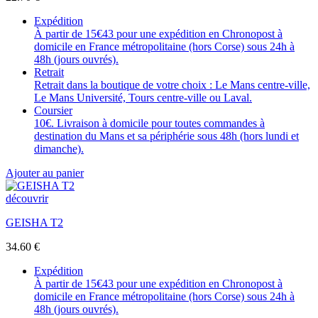
Expédition
À partir de 15€43 pour une expédition en Chronopost à
domicile en France métropolitaine (hors Corse) sous 24h à
48h (jours ouvrés).
Retrait
Retrait dans la boutique de votre choix : Le Mans centre-ville,
Le Mans Université, Tours centre-ville ou Laval.
Coursier
10€. Livraison à domicile pour toutes commandes à
destination du Mans et sa périphérie sous 48h (hors lundi et
dimanche).
Ajouter au panier
découvrir
GEISHA T2
34.60
€
Expédition
À partir de 15€43 pour une expédition en Chronopost à
domicile en France métropolitaine (hors Corse) sous 24h à
48h (jours ouvrés).