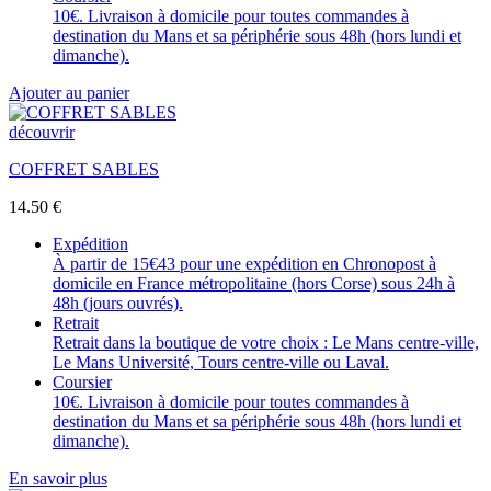
10€. Livraison à domicile pour toutes commandes à
destination du Mans et sa périphérie sous 48h (hors lundi et
dimanche).
Ajouter au panier
découvrir
COFFRET SABLES
14.50
€
Expédition
À partir de 15€43 pour une expédition en Chronopost à
domicile en France métropolitaine (hors Corse) sous 24h à
48h (jours ouvrés).
Retrait
Retrait dans la boutique de votre choix : Le Mans centre-ville,
Le Mans Université, Tours centre-ville ou Laval.
Coursier
10€. Livraison à domicile pour toutes commandes à
destination du Mans et sa périphérie sous 48h (hors lundi et
dimanche).
En savoir plus