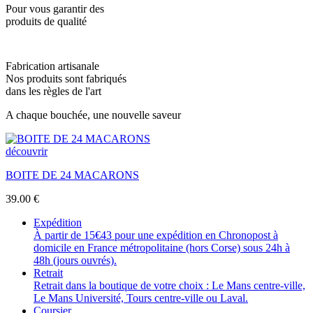
Pour vous garantir des
produits de qualité
Fabrication artisanale
Nos produits sont fabriqués
dans les règles de l'art
A chaque bouchée, une nouvelle saveur
découvrir
BOITE DE 24 MACARONS
39.00
€
Expédition
À partir de 15€43 pour une expédition en Chronopost à
domicile en France métropolitaine (hors Corse) sous 24h à
48h (jours ouvrés).
Retrait
Retrait dans la boutique de votre choix : Le Mans centre-ville,
Le Mans Université, Tours centre-ville ou Laval.
Coursier