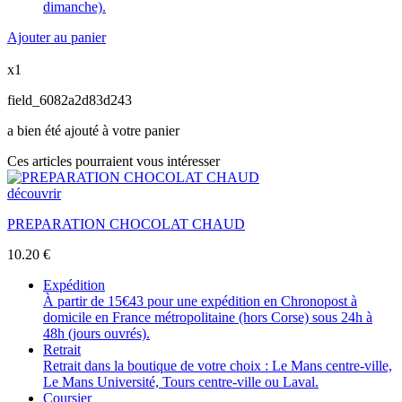
dimanche).
Ajouter au panier
x1
field_6082a2d83d243
a bien été ajouté à votre panier
Ces articles pourraient vous intéresser
découvrir
PREPARATION CHOCOLAT CHAUD
10.20
€
Expédition
À partir de 15€43 pour une expédition en Chronopost à
domicile en France métropolitaine (hors Corse) sous 24h à
48h (jours ouvrés).
Retrait
Retrait dans la boutique de votre choix : Le Mans centre-ville,
Le Mans Université, Tours centre-ville ou Laval.
Coursier