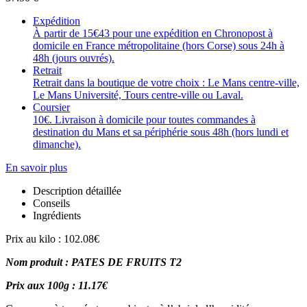
Expédition
À partir de 15€43 pour une expédition en Chronopost à
domicile en France métropolitaine (hors Corse) sous 24h à
48h (jours ouvrés).
Retrait
Retrait dans la boutique de votre choix : Le Mans centre-ville,
Le Mans Université, Tours centre-ville ou Laval.
Coursier
10€. Livraison à domicile pour toutes commandes à
destination du Mans et sa périphérie sous 48h (hors lundi et
dimanche).
En savoir plus
Description détaillée
Conseils
Ingrédients
Prix au kilo : 102.08€
Nom produit : PATES DE FRUITS T2
Prix aux 100g : 11.17€