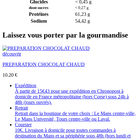
Glucides
< 0,45 g
dont sucres
< 0,27 g
Protéines
61,23 g
Sodium
54,42 g
Laissez vous porter par la gourmandise
découvrir
PREPARATION CHOCOLAT CHAUD
10.20
€
Expédition
À partir de 15€43 pour une expédition en Chronopost à
domicile en France métropolitaine (hors Corse) sous 24h à
48h (jours ouvrés).
Retrait
Retrait dans la boutique de votre choix : Le Mans centre-ville,
Le Mans Université, Tours centre-ville ou Laval.
Coursier
10€. Livraison à domicile pour toutes commandes à
destination du Mans et sa périphérie sous 48h (hors lundi et