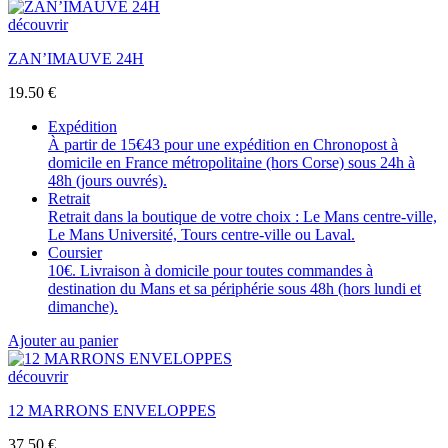
découvrir
ZAN’IMAUVE 24H
19.50
€
Expédition
À partir de 15€43 pour une expédition en Chronopost à
domicile en France métropolitaine (hors Corse) sous 24h à
48h (jours ouvrés).
Retrait
Retrait dans la boutique de votre choix : Le Mans centre-ville,
Le Mans Université, Tours centre-ville ou Laval.
Coursier
10€. Livraison à domicile pour toutes commandes à
destination du Mans et sa périphérie sous 48h (hors lundi et
dimanche).
Ajouter au panier
découvrir
12 MARRONS ENVELOPPES
37.50
€