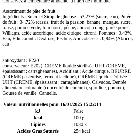
Conservez à température ambiante, à l’abri de l’humidité.
Assortiment de pâte de fruit
Ingrédients : Sucre et Sirop de glucose : 53,23% (sucre, eau), Purée
de fruit : 34,72% (cassis, fruit de la passion, banane, mangue, sucre,
fraise, pomme verte, framboise, pêche, abricot, coing, purée poire
Williams, acide ascorbique, acide citrique, citron), Pommes : 3,43%,
Eau, Édulcorant : Dextrose, Pectine, Abricots secs : 0,84% (Abricot,
eau
antioxydant : E220
conservateur : E202), CRÈME liquide stérilisée UHT (CREME,
épaississant : carraghénanes), Acidifiant : Acide citrique, BEURRE
(CREME pasteurisé, ferment lactique), CRÈME liquide stérilisée
UHT (CREME, épaississant : carraghénanes), Calvados, Denrée
alimentaire colorante (concentré de curcuma, spiruline, pomme),
Gousse de vanille, Cannelle.
Valeur nutritionnelles pour 16/01/2025 15:22:14
kJ
False
kcal
100 g
Lipides
1080 kJ
Acides Gras Saturés
254 kcal