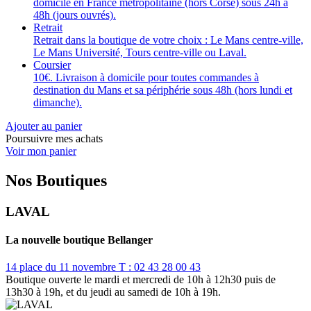
domicile en France métropolitaine (hors Corse) sous 24h à
48h (jours ouvrés).
Retrait
Retrait dans la boutique de votre choix : Le Mans centre-ville,
Le Mans Université, Tours centre-ville ou Laval.
Coursier
10€. Livraison à domicile pour toutes commandes à
destination du Mans et sa périphérie sous 48h (hors lundi et
dimanche).
Ajouter au panier
Poursuivre mes achats
Voir mon panier
Nos Boutiques
LAVAL
La nouvelle boutique Bellanger
14 place du 11 novembre
T : 02 43 28 00 43
Boutique ouverte le mardi et mercredi de 10h à 12h30 puis de
13h30 à 19h, et du jeudi au samedi de 10h à 19h.