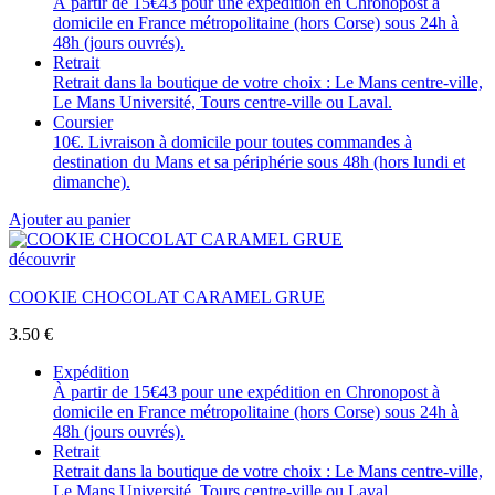
À partir de 15€43 pour une expédition en Chronopost à
domicile en France métropolitaine (hors Corse) sous 24h à
48h (jours ouvrés).
Retrait
Retrait dans la boutique de votre choix : Le Mans centre-ville,
Le Mans Université, Tours centre-ville ou Laval.
Coursier
10€. Livraison à domicile pour toutes commandes à
destination du Mans et sa périphérie sous 48h (hors lundi et
dimanche).
Ajouter au panier
découvrir
COOKIE CHOCOLAT CARAMEL GRUE
3.50
€
Expédition
À partir de 15€43 pour une expédition en Chronopost à
domicile en France métropolitaine (hors Corse) sous 24h à
48h (jours ouvrés).
Retrait
Retrait dans la boutique de votre choix : Le Mans centre-ville,
Le Mans Université, Tours centre-ville ou Laval.