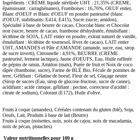
Ingrédients : CRÈME liquide stérilisée UHT : 21,35% (CREME,
épaississant : carraghénanes), Framboises : 16,76%, OEUF entier,
Blanc d'OEUF et Blanc d'OEUF en poudre pasteurisé (blanc
d'OEUF, stabilisants: E414, E415), Sucre (sucre, amidon),
Spécialité à base de beurre de cacao, Chocolat blanc et Chocolat
noir (sucre, beurre de cacao, framboise déshydratée, émulsifiant :
lécithine de SOJA, LAIT entier en poudre, extrait naturel de vanille,
émulsifiant : lécithine de tournesol, fèves de cacao), LAIT entier
UHT, AMANDES et Pâte d'AMANDE (amande, sucre, eau, sirop
de sucre inverti), Citronnelle : 4,91%, BEURRE (CREME
pasteurisé, ferment lactique), Jaune d'OEUFS, Eau, Huile raffinée
de pépins de raisin, Amidon (maïs), Purée de fruit et Noix de coco
râpée (framboise, sucre), Farine de BLÉ Bio, Fécule de pommes de
terre, Gélifiant : Gélatine de boeuf, Fleur de sel, Glaçage neutre
(Sirop de sucres (Eau, sirop de glucose-fructose, sucre de canne),
acidifiant : acide citrique, gélifiant : pectine, correcteur d'acidité :
citrate de sodium), Colorant (E172), Huile d'olive.
Fruits à coque (amandes), Céréales contenant du gluten (blé), Soja,
Oeufs, Lait, Produits à base de lait (Beurre)
Fruits à coque (noisettes, noix, noix de cajou, noix de macadamia,
noix de pécan, pistaches)
Valeur nutritionnelles pour 100 g