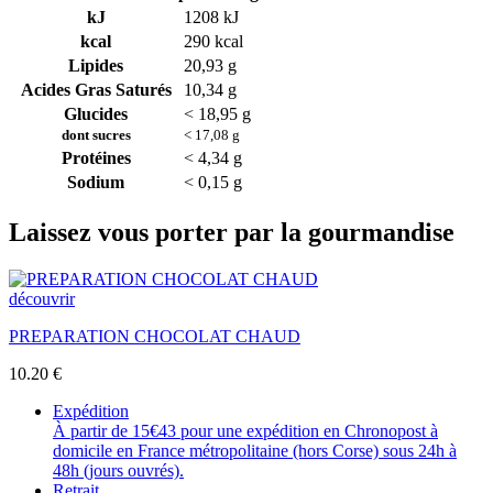
kJ
1208 kJ
kcal
290 kcal
Lipides
20,93 g
Acides Gras Saturés
10,34 g
Glucides
< 18,95 g
dont sucres
< 17,08 g
Protéines
< 4,34 g
Sodium
< 0,15 g
Laissez vous porter par la gourmandise
découvrir
PREPARATION CHOCOLAT CHAUD
10.20
€
Expédition
À partir de 15€43 pour une expédition en Chronopost à
domicile en France métropolitaine (hors Corse) sous 24h à
48h (jours ouvrés).
Retrait