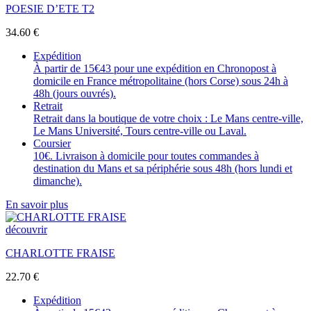
POESIE D’ETE T2
34.60
€
Expédition
À partir de 15€43 pour une expédition en Chronopost à
domicile en France métropolitaine (hors Corse) sous 24h à
48h (jours ouvrés).
Retrait
Retrait dans la boutique de votre choix : Le Mans centre-ville,
Le Mans Université, Tours centre-ville ou Laval.
Coursier
10€. Livraison à domicile pour toutes commandes à
destination du Mans et sa périphérie sous 48h (hors lundi et
dimanche).
En savoir plus
découvrir
CHARLOTTE FRAISE
22.70
€
Expédition