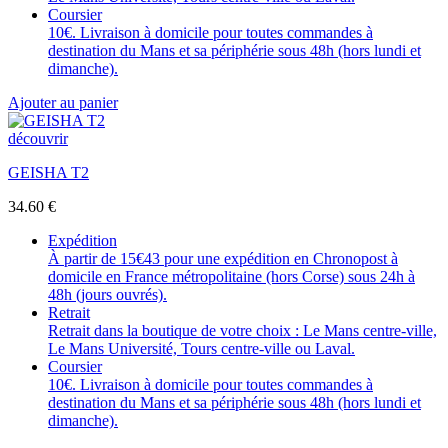
Coursier
10€. Livraison à domicile pour toutes commandes à
destination du Mans et sa périphérie sous 48h (hors lundi et
dimanche).
Ajouter au panier
découvrir
GEISHA T2
34.60
€
Expédition
À partir de 15€43 pour une expédition en Chronopost à
domicile en France métropolitaine (hors Corse) sous 24h à
48h (jours ouvrés).
Retrait
Retrait dans la boutique de votre choix : Le Mans centre-ville,
Le Mans Université, Tours centre-ville ou Laval.
Coursier
10€. Livraison à domicile pour toutes commandes à
destination du Mans et sa périphérie sous 48h (hors lundi et
dimanche).