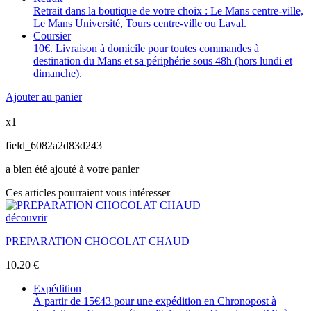
Retrait dans la boutique de votre choix : Le Mans centre-ville,
Le Mans Université, Tours centre-ville ou Laval.
Coursier
10€. Livraison à domicile pour toutes commandes à
destination du Mans et sa périphérie sous 48h (hors lundi et
dimanche).
Ajouter au panier
x1
field_6082a2d83d243
a bien été ajouté à votre panier
Ces articles pourraient vous intéresser
découvrir
PREPARATION CHOCOLAT CHAUD
10.20
€
Expédition
À partir de 15€43 pour une expédition en Chronopost à