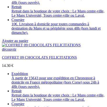
48h (jours ouvrés).
Retrait
Retrait dans la boutique de votre choix : Le Mans centre-ville,
Le Mans Université, Tours centre-ville ou Laval.
Coursier
10€. Livraison à domicile pour toutes commandes à
destination du Mans et sa périphérie sous 48h (hors lundi et
dimanche).
Ajouter au panier
découvrir
COFFRET 09 CHOCOLATS FELICITATIONS
14.30
€
Expédition
À partir de 15€43 pour une expédition en Chronopost à
domicile en France métropolitaine (hors Corse) sous 24h à
48h (jours ouvrés).
Retrait
Retrait dans la boutique de votre choix : Le Mans centre-ville,
Le Mans Université, Tours centre-ville ou Laval.
Coursier