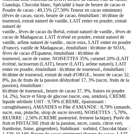
Gianduja, Chocolat blanc, Spécialité à base de beurre de cacao et
Poudre de cacao : 49,15% (27,50% Teneur en cacao minimum)
(fèves de cacao, sucre, beurre de cacao, émulsifiant : lécithine de
tournesol, extrait naturel de vanille, LAIT entier en poudre, extrait
naturel de
vanille., fèves de cacao du Brésil, extrait naturel de vanille., fèves de
cacao de Madagascar, LAIT écrémé en poudre, extrait naturel de
vanille, arôme naturel de vanille., sucre roux, LAIT entier en poudre
(France), vanille de Madagascar., émulsifiant : lécithine de SOJA,
fèves de cacao d'Equateur, émulsifiant : lécithine de
tournesol, sucre de canne, NOISETTES 35%, caramel 20% (LAIT
écrémé, lactoserum (LAIT), beurre (LAIT), arôme naturel), LAIT
entier en poudre, émulsifiant : lécithine de tournesol., émulsifiant :
lécithine de tournesol, extrait de malt d'ORGE., beurre de cacao 32,
8%, jus de fruits de la passion déshydraté 17, 3% (sucre, fruits de la
passion), émulsifiant :
lécithine de tournesol., beurre de cacao 37, 9%, fraises en poudre
14, 2%), Sucre et Sirop de glucose (sucre, eau, amidon), CRÈME
liquide stérilisée UHT : 9,78% (CREME, épaississant :
carraghénanes), AMANDES et Pâte d'AMANDE : 8,78% (amande,
sucre, eau, pistache, sirop de sucre inverti), NOISETTES : 5,70%,
BEURRE : 2,56% (CREME pasteurisé, ferment lactique), Purée de
fruit et PISTACHE (fruit de la passion, sucre, cassis, citron vert,
framboise, fraise, gingembre), Stabilisant : sorbitol, Chocolat blanc :
1,32% (0,44% Beurre de cacao minimum) (beurre de cacao, LAIT