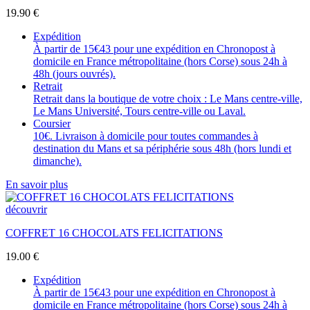
19.90
€
Expédition
À partir de 15€43 pour une expédition en Chronopost à
domicile en France métropolitaine (hors Corse) sous 24h à
48h (jours ouvrés).
Retrait
Retrait dans la boutique de votre choix : Le Mans centre-ville,
Le Mans Université, Tours centre-ville ou Laval.
Coursier
10€. Livraison à domicile pour toutes commandes à
destination du Mans et sa périphérie sous 48h (hors lundi et
dimanche).
En savoir plus
découvrir
COFFRET 16 CHOCOLATS FELICITATIONS
19.00
€
Expédition
À partir de 15€43 pour une expédition en Chronopost à
domicile en France métropolitaine (hors Corse) sous 24h à