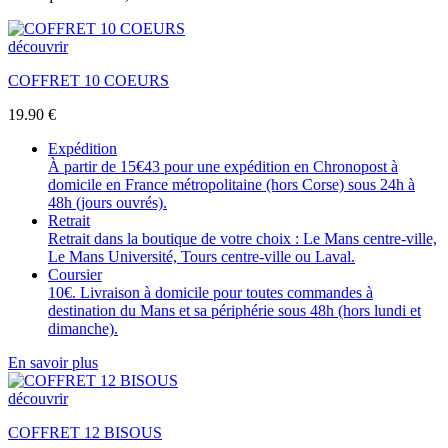
découvrir
COFFRET 10 COEURS
19.90
€
Expédition
À partir de 15€43 pour une expédition en Chronopost à
domicile en France métropolitaine (hors Corse) sous 24h à
48h (jours ouvrés).
Retrait
Retrait dans la boutique de votre choix : Le Mans centre-ville,
Le Mans Université, Tours centre-ville ou Laval.
Coursier
10€. Livraison à domicile pour toutes commandes à
destination du Mans et sa périphérie sous 48h (hors lundi et
dimanche).
En savoir plus
découvrir
COFFRET 12 BISOUS