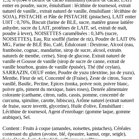
entier en poudre, sucre, émulsifiant : lécithine de tournesol, extrait
naturel de vanille., extrait naturel de vanille, émulsifiant : lécithine de
SOJA), PISTACHE et Pâte de PISTACHE (pistaches), LAIT entier
UHT : 0,76%, Biscuit (farine de BLE, sucre, matière grasse laitière
anhydre, sucre du LAIT, protéines de LAIT, sel, extrait de malt,
poudre à lever), NOISETTES caramélisées : 0,34% (sucre,
NOISETTES), Eau, Riz soufflé (farine de riz), Poudre de LAIT 0%
MG, Farine de BLÉ Bio, Café, Édulcorant : Dextrose, Alcool (eau,
framboise, cognac, mandarine, sirop de sucre, alcool, extraits
naturels de menthe, cerise), Sirop de glucose, Extrait naturel de
vanille et Gousse de vanille (sirop de sucre de canne, extrait de
vanille bourbon, grains de vanille épuisée), Thé (thé ceylan),
SARRAZIN, OEUF entier, Poudre de yuzu (dextrine, jus de yuzu),
Menthe, Fleur de sel, Concentré de (Fraise), Zeste de citron, Sucre
vanillé, Basilic, Pectine, Epices (tonka, poivre noir, poivre blanc,
poivre gris, piment du mexique, baies roses), Denrée alimentaire
colorante (carthame, citron, radis, cassis, pomme, concentré de
curcuma, spiruline, carotte, hibiscus), Arôme naturel (extrait naturel
de fraise, sucre invertit, glycerine), Huile d'olive, Émulsifiant :
Lécithine de tournesol, Agent d'enrobage: (gomme laque, gomme
arabique), Sel.
Contient : Fruits à coque (amandes, noisettes, pistaches), Céréales
contenant du gluten (avoine, blé, épeautre, kamut, orge, seigle),